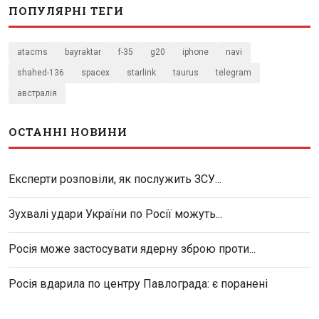
ПОПУЛЯРНІ ТЕГИ
atacms
bayraktar
f-35
g20
iphone
navi
shahed-136
spacex
starlink
taurus
telegram
австралія
ОСТАННІ НОВИНИ
Експерти розповіли, як послужить ЗСУ...
Зухвалі удари України по Росії можуть...
Росія може застосувати ядерну зброю проти...
Росія вдарила по центру Павлограда: є поранені