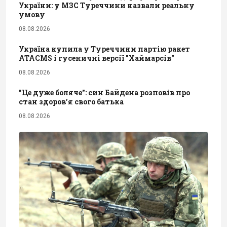
України: у МЗС Туреччини назвали реальну
умову
08.08.2026
Україна купила у Туреччини партію ракет
ATACMS і гусеничні версії "Хаймарсів"
08.08.2026
"Це дуже боляче": син Байдена розповів про
стан здоров’я свого батька
08.08.2026