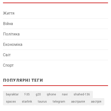
Життя
Війна
Політика
Економіка
Світ
Спорт
ПОПУЛЯРНІ ТЕГИ
bayraktar
f-35
g20
iphone
navi
shahed-136
spacex
starlink
taurus
telegram
австралія
австрія