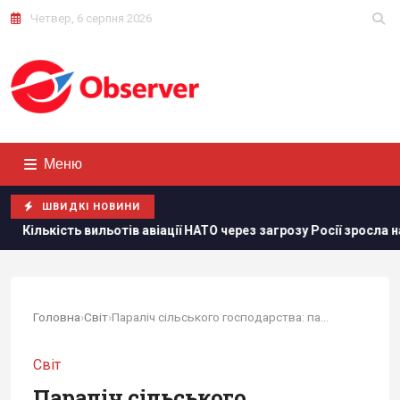
Четвер, 6 серпня 2026
Меню
ШВИДКІ НОВИНИ
ь вильотів авіації НАТО через загрозу Росії зросла на 250%
Головна
›
Світ
›
Параліч сільського господарства: паливна криза...
Світ
Параліч сільського