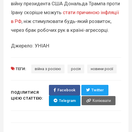
війну президента США Дональда Трампа проти
Ірану скоріше можуть
стати причиною інфляції
в РФ
, ніж стимулювати будь-який розвиток,
через брак робочих рук в країні-агресорці.
Джерело: УНІАН
ТЕГИ:
війна з росією
росія
новини росії
Facebook
Twitter
ПОДІЛИТИСЯ
ЦІЄЮ СТАТТЕЮ:
Telegram
Копіювати