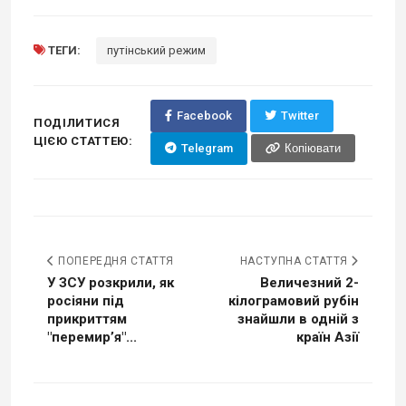
ТЕГИ:
путінський режим
Facebook
Twitter
ПОДІЛИТИСЯ
ЦІЄЮ СТАТТЕЮ:
Telegram
Копіювати
ПОПЕРЕДНЯ СТАТТЯ
НАСТУПНА СТАТТЯ
У ЗСУ розкрили, як
Величезний 2-
росіяни під
кілограмовий рубін
прикриттям
знайшли в одній з
"перемир’я"...
країн Азії