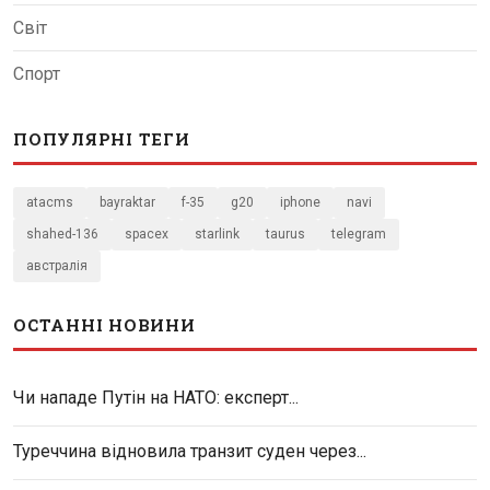
Світ
Спорт
ПОПУЛЯРНІ ТЕГИ
atacms
bayraktar
f-35
g20
iphone
navi
shahed-136
spacex
starlink
taurus
telegram
австралія
ОСТАННІ НОВИНИ
Чи нападе Путін на НАТО: експерт...
Туреччина відновила транзит суден через...