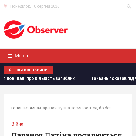
Понеділок, 10 серпня 2026
Меню
ШВИДКІ НОВИНИ
загиблих
Тайвань показав під час військових навчань дрон
Головна
›
Війна
›
Параноя Путіна посилюється, бо без України він...
Війна
Параноя Путіна посилюється,