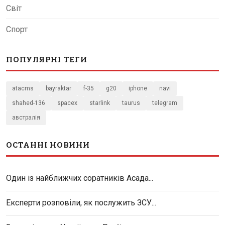
Світ
Спорт
ПОПУЛЯРНІ ТЕГИ
atacms
bayraktar
f-35
g20
iphone
navi
shahed-136
spacex
starlink
taurus
telegram
австралія
ОСТАННІ НОВИНИ
Один із найближчих соратників Асада...
Експерти розповіли, як послужить ЗСУ...