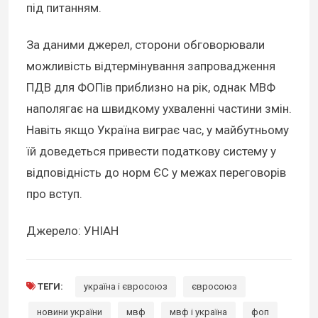
під питанням.
За даними джерел, сторони обговорювали
можливість відтермінування запровадження
ПДВ для ФОПів приблизно на рік, однак МВФ
наполягає на швидкому ухваленні частини змін.
Навіть якщо Україна виграє час, у майбутньому
їй доведеться привести податкову систему у
відповідність до норм ЄС у межах переговорів
про вступ.
Джерело: УНІАН
ТЕГИ:
україна і євросоюз
євросоюз
новини україни
мвф
мвф і україна
фоп