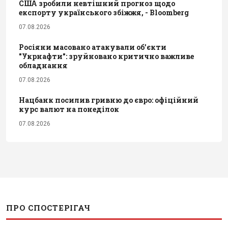
США зробили невтішний прогноз щодо
експорту українського збіжжя, - Bloomberg
07.08.2026
Росіяни масовано атакували обʼєкти
"Укрнафти": зруйновано критично важливе
обладнання
07.08.2026
Нацбанк посилив гривню до євро: офіційний
курс валют на понеділок
07.08.2026
ПРО СПОСТЕРІГАЧ