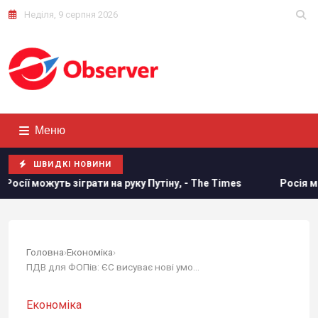
Неділя, 9 серпня 2026
Меню
ШВИДКІ НОВИНИ
грати на руку Путіну, - The Times
Росія може застосувати
Головна
›
Економіка
›
ПДВ для ФОПів: ЄС висуває нові умови Україні в...
Економіка