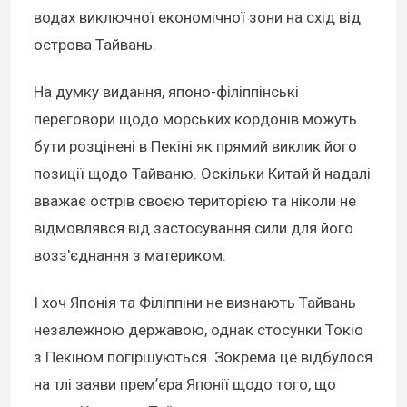
водах виключної економічної зони на схід від
острова Тайвань.
На думку видання, японо-філіппінські
переговори щодо морських кордонів можуть
бути розцінені в Пекіні як прямий виклик його
позиції щодо Тайваню. Оскільки Китай й надалі
вважає острів своєю територією та ніколи не
відмовлявся від застосування сили для його
возз'єднання з материком.
І хоч Японія та Філіппіни не визнають Тайвань
незалежною державою, однак стосунки Токіо
з Пекіном погіршуються. Зокрема це відбулося
на тлі заяви премʼєра Японії щодо того, що