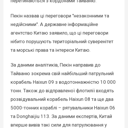
перетинаються з кордонами Тайваню.
Пекін назвав ці переговори "незаконними та
недійсними". А державне інформаційне
агентство Китаю заявило, що ці переговори
нібито порушують територіальний суверенітет
та морські права та інтереси Китаю.
За даними аналітиків, Пекін направив до
Тайваню зокрема свій найбільший патрульний
корабель Haixun 09 з водотоннажністю 10 000
тонн. Також до відправленої флотилії входять
розвідувальний корабель Haixun 08 та ще два
5000-тонних кораблі – рятувальники Haixun 06
та Donghaijiu 113. За даними експертів, Китай
вперше вивів такі сили для патрулювання у