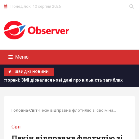
Понеділок, 10 серпня 2026
Меню
ШВИДКІ НОВИНИ
лися нові дані про кількість загиблих
Тайвань показав пі
Головна
›
Світ
›
Пекін відправив флотилію зі своїм найбільшим...
Світ
Пекін відправив флотилію зі