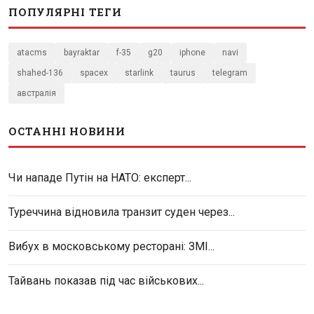
ПОПУЛЯРНІ ТЕГИ
atacms
bayraktar
f-35
g20
iphone
navi
shahed-136
spacex
starlink
taurus
telegram
австралія
ОСТАННІ НОВИНИ
Чи нападе Путін на НАТО: експерт...
Туреччина відновила транзит суден через...
Вибух в московському ресторані: ЗМІ...
Тайвань показав під час військових...