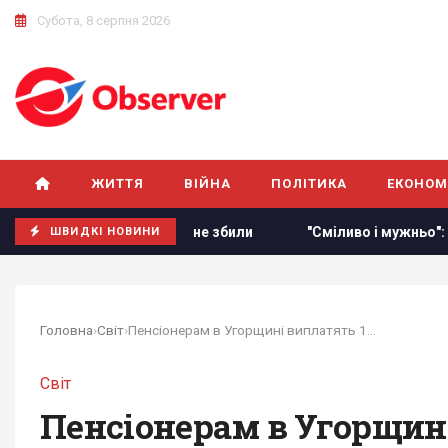
Субота, 8 серпня 2026
ЖИТТЯ
ВІЙНА
ПОЛІТИКА
ЕКОНОМ
етами, жодну з них не збили
"Сміливо і мужньо": ЗМІ розк
ШВИДКІ НОВИНИ
Головна
›
Світ
›
Пенсіонерам в Угорщині виплатять 13-ту та...
Світ
Пенсіонерам в Угорщині