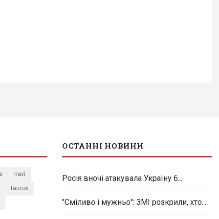
ОСТАННІ НОВИНИ
e
navi
Росія вночі атакувала Україну 6...
taurus
"Сміливо і мужньо": ЗМІ розкрили, хто...