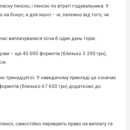
асну пенсію, і пенсію по втраті годувальника. У
а бонус, а для іншої – ні, залежно від того, чи
очас виплачувалися хоча б один день торік.
дови – ще 40 000 форинтів (близько 5 200 грн),
ія.
мою тринадцятої. У наведеному прикладі це означає
форинтів (близько 67 600 грн) додатково до
пенсії, самостійно перевірить право на виплату та