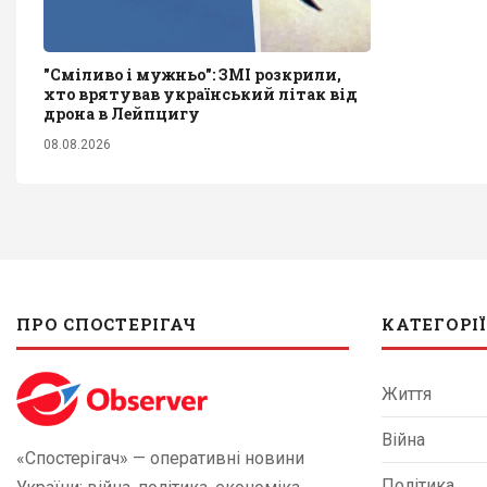
"Сміливо і мужньо": ЗМІ розкрили,
хто врятував український літак від
дрона в Лейпцигу
08.08.2026
ПРО СПОСТЕРІГАЧ
КАТЕГОРІЇ
Життя
Війна
«Спостерігач» — оперативні новини
Політика