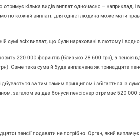
 отримує кілька видів виплат одночасно – наприклад, і вл
о по кожній виплаті: для однієї людина може мати право н
ій сумі всіх виплат, що були нараховані в лютому і водн
вить 220 000 форинтів (близько 28 600 грн), а пенсія в
рн). Саме така сума й буде виплачена як тринадцята пенс
відбувається за тим самим принципом і збігається із су
ином, загалом за два бонуси пенсіонер отримає 520 000 
ятої пенсії подавати не потрібно. Орган, який виплачує 