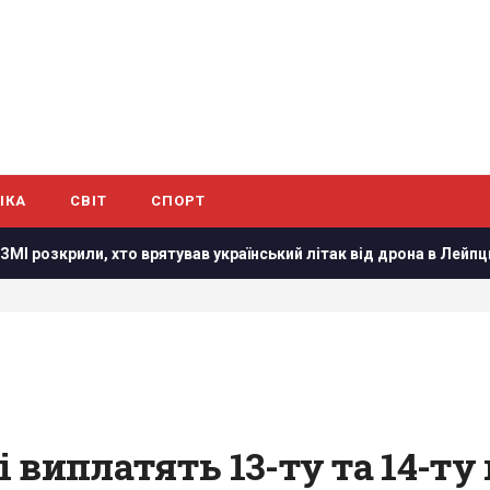
ІКА
СВІТ
СПОРТ
рили, хто врятував український літак від дрона в Лейпцигу
 виплатять 13-ту та 14-ту 