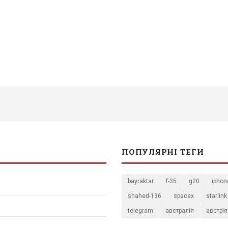
ПОПУЛЯРНІ ТЕГИ
bayraktar
f-35
g20
iphon
shahed-136
spacex
starlink
telegram
австралія
австрія