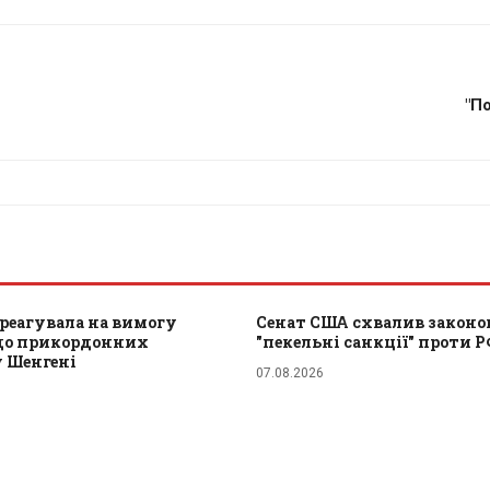
"П
реагувала на вимогу
Сенат США схвалив законо
одо прикордонних
"пекельні санкції" проти Р
у Шенгені
07.08.2026