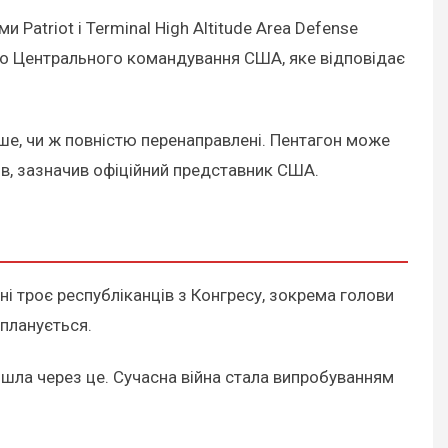
atriot і Terminal High Altitude Area Defense
 до Центрального командування США, яке відповідає
ше, чи ж повністю перенаправлені. Пентагон може
ів, зазначив офіційний представник США.
ні троє республіканців з Конгресу, зокрема голови
 планується.
йшла через це. Сучасна війна стала випробуванням