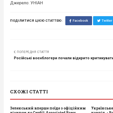
Джерело: УНІАН
ПОДІЛИТИСЯ ЦІЄЮ СТАТТЕЮ:
Facebook
Twitter
ПОПЕРЕДНЯ СТАТТЯ
Російські воєнблогери почали відкрито критикувати
СХОЖІ СТАТТІ
Зеленський вперше поїде з офіційним
Українське
візитом до Сербії: Associated Press
навпіл, - Po