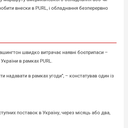
робити внески в PURL, і обладнання безперервно
 Вашингтон швидко витрачає наявні боєприпаси –
України в рамках PURL.
и надавати в рамках угоди", – констатував один із
пних поставок в Україну, через місяць або два,