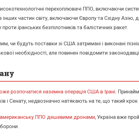
сокотехнологічні перехоплювачі ППО, включаючи системи P
з інших частин світу, включаючи Європу та Східну Азію,
проти іранських безпілотників та балістичних ракет.
, чи будуть поставки зі США затримані і виконані пізні
ськової необхідності, але повинен повідомити законодавц
рану
оже розпочатися наземна операція США в Ірані
. Принайм
ів і Сенату, недвозначно натякають на те, що такий крок
є американську ППО дешевими дронами
, Україна вже про
оборони.