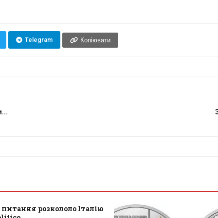
Telegram
Копіювати
...
 питання розкололо Італію
litico