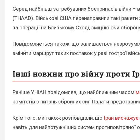
Серед найбільш затребуваних боєприпасів війни – ви
(THAAD). Військові США перенаправили такі ракети 
за операції на Близькому Сході, зміцнюючи оборону 
Повідомляється також, що залишається незрозумілим
змінити маршрут таких поставок у разі гострої вій
Інші новини про війну проти І
Раніше УНІАН повідомляв, що найближчим часом
м
комітетів з питань збройних сил Палати представник
Крім того, ми також розповідали, що
Іран виснажу
навіть для найпотужніших систем протиповітряної 