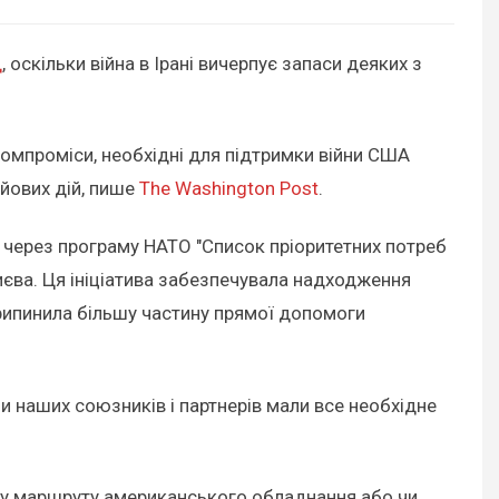
д
, оскільки війна в Ірані вичерпує запаси деяких з
омпроміси, необхідні для підтримки війни США
ойових дій, пише
The Washington Post
.
 через програму НАТО "Список пріоритетних потреб
иєва. Ця ініціатива забезпечувала надходження
припинила більшу частину прямої допомоги
и наших союзників і партнерів мали все необхідне
міну маршруту американського обладнання або чи