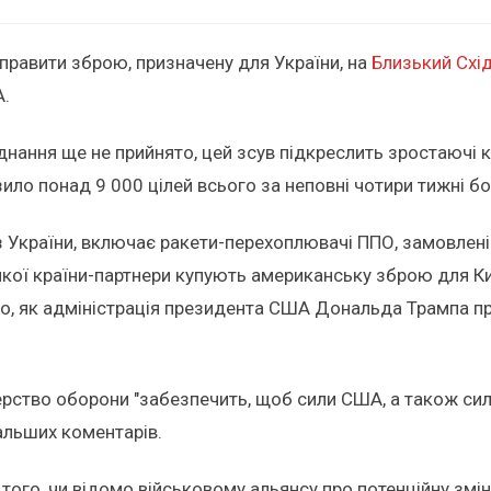
аправити зброю, призначену для України, на
Близький Схі
А.
нання ще не прийнято, цей зсув підкреслить зростаючі к
ло понад 9 000 цілей всього за неповні чотири тижні б
з України, включає ракети-перехоплювачі ППО, замовлені
 якої країни-партнери купують американську зброю для К
того, як адміністрація президента США Дональда Трампа 
ерство оборони "забезпечить, щоб сили США, а також сил
альших коментарів.
 того, чи відомо військовому альянсу про потенційну з