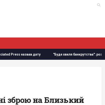
вав дату
"Буде хвиля банкрутства": розгром складів Wildb
і зброю на Близький