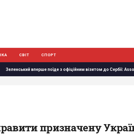
ІКА
СВІТ
СПОРТ
ерше поїде з офіційним візитом до Сербії: Associated Press наз
равити призначену Україн