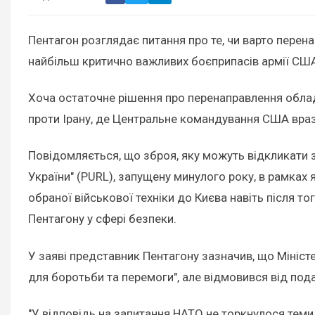
Пентагон розглядає питання про те, чи варто перен
найбільш критично важливих боєприпасів армії СШ
Хоча остаточне рішення про перенаправлення облад
проти Ірану, де Центральне командування США врази
Повідомляється, що зброя, яку можуть відкликати 
України" (PURL), запущену минулого року, в рамках
обраної військової техніки до Києва навіть після 
Пентагону у сфері безпеки.
У заяві представник Пентагону зазначив, що Мініст
для боротьби та перемоги", але відмовився від под
"У відповідь на запитання НАТО не торкнулося теми