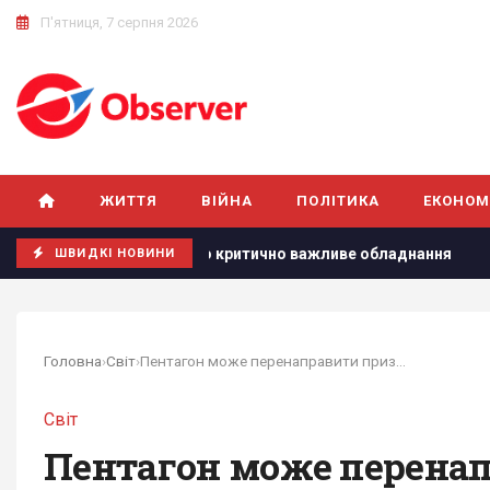
П'ятниця, 7 серпня 2026
ЖИТТЯ
ВІЙНА
ПОЛІТИКА
ЕКОНОМ
: зруйновано критично важливе обладнання
Зеленський вп
ШВИДКІ НОВИНИ
Головна
›
Світ
›
Пентагон може перенаправити призначену Україні...
Світ
Пентагон може перенап