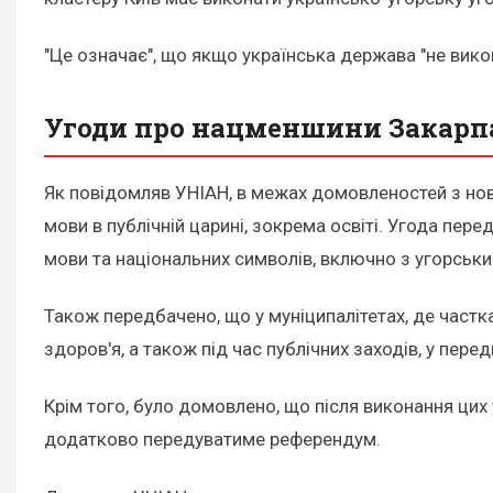
"Це означає", що якщо українська держава "не вико
Угоди про нацменшини Закарп
Як повідомляв УНІАН, в межах домовленостей з н
мови в публічній царині, зокрема освіті. Угода пер
мови та національних символів, включно з угорськ
Також передбачено, що у муніципалітетах, де част
здоров'я, а також під час публічних заходів, у пере
Крім того, було домовлено, що після виконання цих
додатково передуватиме референдум.