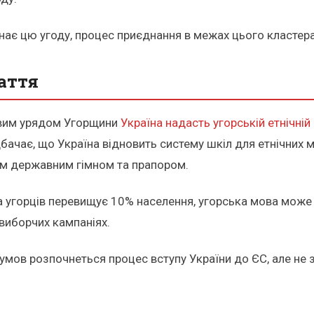
нає цю угоду, процес приєднання в межах цього кластера
аття
овим урядом Угорщини
Україна надасть угорській етнічні
едбачає, що Україна відновить систему шкіл для етнічних
им державним гімном та прапором.
ка угорців перевищує 10% населення, угорська мова може
двиборчих кампаніях.
 умов розпочнеться процес вступу України до ЄС, але не 