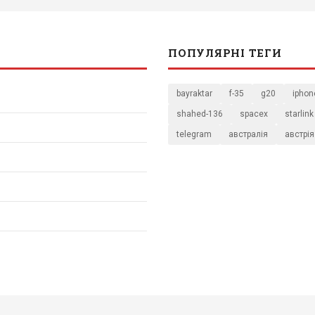
ПОПУЛЯРНІ ТЕГИ
bayraktar
f-35
g20
iphon
shahed-136
spacex
starlink
telegram
австралія
австрія