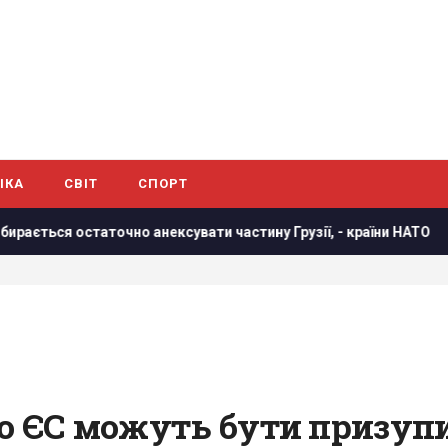
ІКА
СВІТ
СПОРТ
я остаточно анексувати частину Грузії, - країни НАТО
В р
до ЄС можуть бути призуп