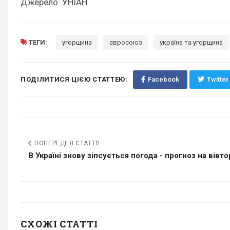
Джерело: УНІАН
ТЕГИ:
угорщина
євросоюз
україна та угорщина
ПОДІЛИТИСЯ ЦІЄЮ СТАТТЕЮ:
Facebook
Twitter
ПОПЕРЕДНЯ СТАТТЯ
В Україні знову зіпсується погода - прогноз на вівт
СХОЖІ СТАТТІ