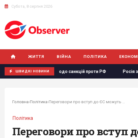
Субота, 8 серпня 2026
ЖИТТЯ
ВІЙНА
ПОЛІТИКА
ЕКОНОМ
А законопроєкту щодо санкцій проти РФ
Росія збираєтьс
ШВИДКІ НОВИНИ
Головна
›
Політика
›
Переговори про вступ до ЄС можуть бути...
Політика
Переговори про вступ 