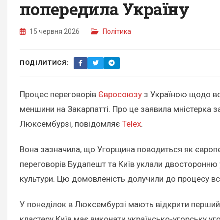
попередила Україну
15 червня 2026
Політика
ПОДІЛИТИСЯ:
Процес переговорів
Євросоюзу
з Україною щодо вст
меншини на Закарпатті. Про це заявила мністерка з
Люксембурзі, повідомляє
Telex
.
Вона зазначила, що Угорщина поводиться як європей
переговорів Будапешт та Київ уклали двосторонню у
культури. Цю домовленість долучили до процесу вст
У понеділок в Люксембурзі мають відкрити перший 
кластеру Київ має виконати українсько-угорську уго