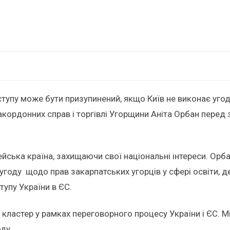
упу може бути призупинений, якщо Київ не виконає угод
акордонних справ і торгівлі Угорщини Аніта Орбан перед
ська країна, захищаючи свої національні інтереси. Орбан
году щодо прав закарпатських угорців у сфері освіти, д
упу України в ЄС.
кластер у рамках переговорного процесу України і ЄС. М
ду.