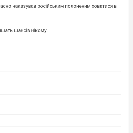
 вчасно наказував російським полоненим ховатися в
ишать шансів нікому.