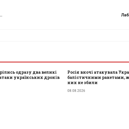
..
Лаб
орілись одразу два великі
Росія вночі атакувала Укра
атаки українських дронів
балістичними ракетами, ж
них не збили
08.08.2026