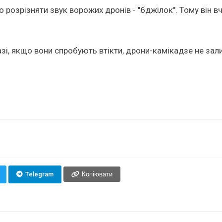
тко розрізняти звук ворожих дронів - "бджілок". Тому він
зі, якщо вони спробують втікти, дрони-камікадзе не зал
Telegram
Копіювати