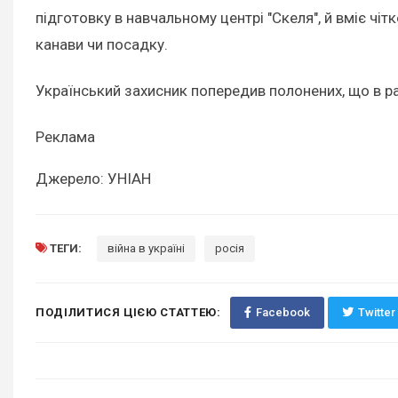
підготовку в навчальному центрі "Скеля", й вміє чі
канави чи посадку.
Український захисник попередив полонених, що в ра
Реклама
Джерело: УНІАН
ТЕГИ:
війна в україні
росія
ПОДІЛИТИСЯ ЦІЄЮ СТАТТЕЮ:
Facebook
Twitter