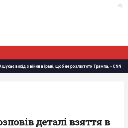
ійни в Ірані, щоб не розлютити Трампа, - CNN
Україна по
зповів деталі взяття в