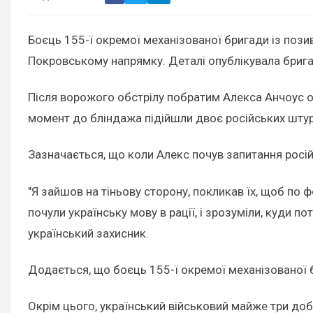
Боєць 155-ї окремої механізованої бригади із пози
Покровському напрямку. Деталі опублікувала бриг
Після ворожого обстрілу побратим Алекса Анчоус о
момент до бліндажа підійшли двоє російських шту
Зазначається, що коли Алекс почув запитання російс
"Я зайшов на тіньову сторону, покликав їх, щоб по 
почули українську мову в рації, і зрозуміли, куди п
український захисник.
Додається, що боєць 155-ї окремої механізованої бр
Окрім цього, український військовий майже три доб