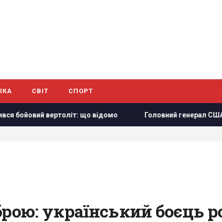
ІКА
СВІТ
СПОРТ
ертоліт: що відомо
Головний генерал США шукає вихід з в
рою: український боєць ро