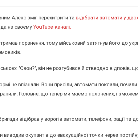
вним Алекс зміг перехитрити та
відібрати автомати у дво
ада на своєму
YouTube-каналі.
тримав поранення, тому військовий затягнув його до укр
рмовиків.
ькою: "Свои?", він не розгубився й ствердно відповів, щ
формі не впізнали. Вони присіли, автомати поклали, почал
отрапили. Головне, що тепер ми маємо полонених, і зможем
игади відібрав у ворогів автомати, телефони, рації та д
и виводив окупантів до евакуаційної точки через постійн