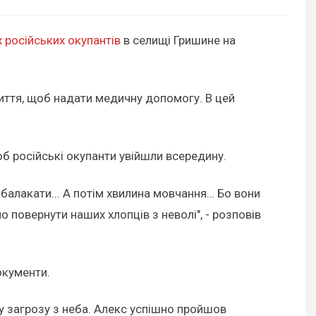
х російських окупантів
в селищі Гришине на
иття, щоб надати медичну допомогу. В цей
об російські окупанти увійшли всередину.
и балакати... А потім хвилина мовчання… Бо вони
о повернути наших хлопців з неволі", - розповів
окументи.
у загрозу з неба. Алекс успішно пройшов