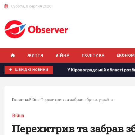
Субота, 8 серпня 2026
ЖИТТЯ
ВІЙНА
ПОЛІТИКА
ЕКОНОМ
 у Європі
У Кіровоградській області розбився бойовий в
ШВИДКІ НОВИНИ
Головна
›
Війна
›
Перехитрив та забрав зброю: український боєць...
Війна
Перехитрив та забрав зб