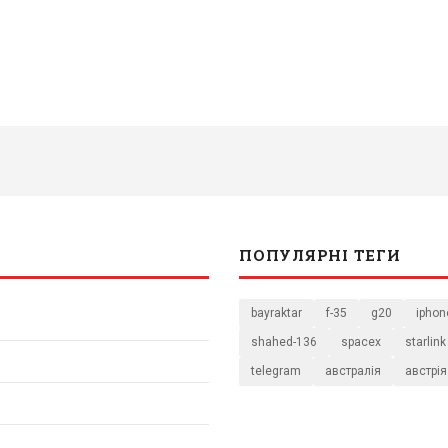
ПОПУЛЯРНІ ТЕГИ
bayraktar
f-35
g20
iphon
shahed-136
spacex
starlink
telegram
австралія
австрія