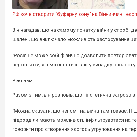
РФ хоче створити "буферну зону" на Вінниччині: експ
Він нагадав, що на самому початку війни у спробі д
шалені, що виключало можливість застосування цих
"Росія не може собі фізично дозволити повторювати 
вертольоти, які ми спостерігали у випадку прольоту п
Реклама
Разом з тим, він розповів, що гіпотетична загроза з
"Можна сказати, що непомітна війна там триває. Під
підрозділи мають можливість інфільтруватися на те
говорити про створення якогось угруповання на терит