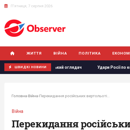
П'ятниця, 7 серпня 2026
ЖИТТЯ
ВІЙНА
ПОЛІТИКА
ЕКОНОМ
 нема, - німецький оглядач
Удари Росії по кораблях у Чо
ШВИДКІ НОВИНИ
Головна
›
Війна
›
Перекидання російських вертольотів до...
Війна
Перекидання російських 