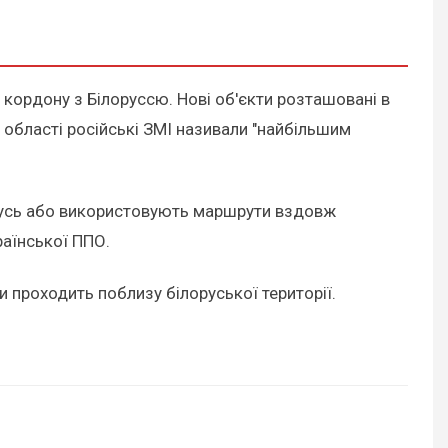
 кордону з Білоруссю. Нові об'єкти розташовані в
 області російські ЗМІ називали "найбільшим
лорусь або використовують маршрути вздовж
раїнської ППО.
и проходить поблизу білоруської території.