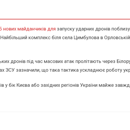
5 нових майданчиків для
запуску ударних дронів поблизу
 Найбільший комплекс біля села Цимбулова в Орловській
йських дронів під час масових атак пролітають через Бі
лах ЗСУ зазначили, що така тактика ускладнює роботу ук
в у бік Києва або західних регіонів України майже завжд