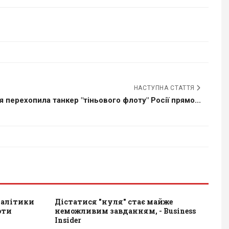
НАСТУПНА СТАТТЯ
я перехопила танкер "тіньового флоту" Росії прямо...
налітики
Дістатися "нуля" стає майже
оти
неможливим завданням, - Business
Insider