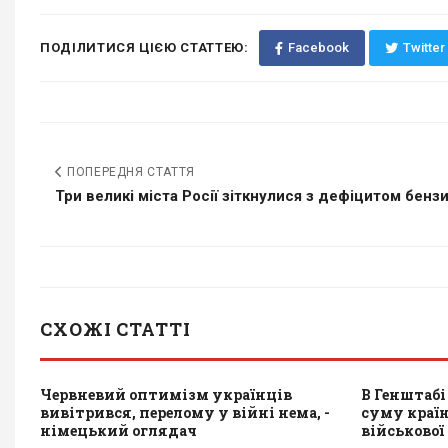
ПОДІЛИТИСЯ ЦІЄЮ СТАТТЕЮ:
Facebook
Twitter
ПОПЕРЕДНЯ СТАТТЯ
Три великі міста Росії зіткнулися з дефіцитом бензин
СХОЖІ СТАТТІ
Червневий оптимізм українців
В Генштабі
вивітрився, перелому у війні нема, -
суму країн
німецький оглядач
військової