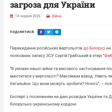
загроза для України
14 червня 2026
Війна
ПОДІЛИТИСЯ:
Перекидання російських вертольотів
до Білорусі
не 
полковник запасу ЗСУ Сергій Грабський в етері "
Фаб
"В умовах нашої війни та масового застосування піх
вміститися у вертольоті? Максимум взвод. Навіть як
батальйон. Що вони можуть зробити? Нічого", – поя
Експерт з посиланням на дані розвідки України та 
білорусько-українському кордоні.