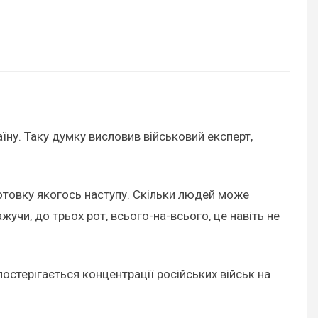
їну. Таку думку висловив військовий експерт,
дготовку якогось наступу. Скільки людей може
учи, до трьох рот, всього-на-всього, це навіть не
остерігається концентрації російських військ на