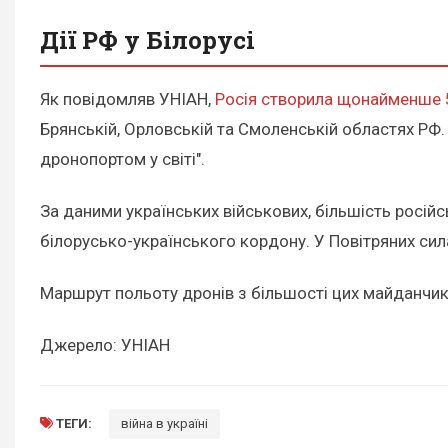
Дії РФ у Білорусі
Як повідомляв УНІАН,
Росія створила щонайменше 
Брянській, Орловській та Смоленській областях РФ.
дронопортом у світі".
За даними українських військових, більшість росі
білорусько-українського кордону. У Повітряних си
Маршрут польоту дронів з більшості цих майданчикі
Джерело: УНІАН
ТЕГИ:
війна в україні