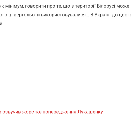
 як мінімум, говорити про те, що з території Білорусі мож
чого ці вертольоти використовувалися... В Україні до цьо
й.
дяр озвучив жорстке попередження Лукашенку