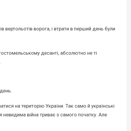
в вертольотів ворога, і втрати в перший день були
в гостомельському десанті, абсолютно не ті
.
 день.
атися на територію України. Так само й українські
я невидима війна триває з самого початку. Але