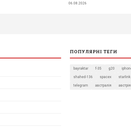
06.08.2026
ПОПУЛЯРНІ ТЕГИ
bayraktar
f-35
g20
iphon
shahed-136
spacex
starlink
telegram
австралія
австрія