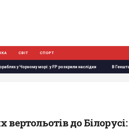
ІКА
СВІТ
СПОРТ
рному морі: у FP розкрили наслідки
В Генштабі ЗСУ повідо
вертольотів до Білорусі: 