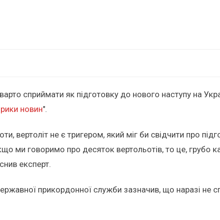
варто сприймати як підготовку до нового наступу на Укра
рики новин
".
оти, вертоліт не є тригером, який міг би свідчити про пі
що ми говоримо про десяток вертольотів, то це, грубо каж
снив експерт.
Державної прикордонної служби зазначив, що наразі не сп