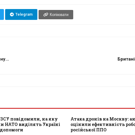
Telegram
Копіювати
у...
Британі
 ЗСУ повідомили, на яку
Атака дронів на Москву: а
и НАТО виділять Україні
оцінили ефективність роб
 допомоги
російської ППО