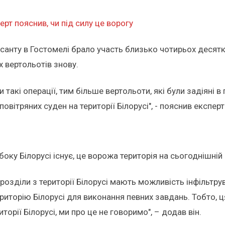
ерт пояснив, чи під силу це ворогу
есанту в Гостомелі брало участь близько чотирьох десяткі
 вертольотів знову.
такі операції, тим більше вертольоти, які були задіяні 
овітряних суден на території Білорусі", - пояснив експерт
 боку Білорусі існує, це ворожа територія на сьогоднішній
розділи з території Білорусі мають можливість інфільтрув
риторію Білорусі для виконання певних завдань. Тобто, ц
орії Білорусі, ми про це не говоримо", – додав він.