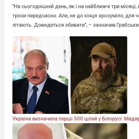
"На сьогоднішній день, як і на найближчі три місяці,
трохи передчасно. Але, не до кінця зрозуміло, для 
літають. Доведеться збивати", – зазначив Грабськи
Україна визначила перші 500 цілей у Білорусі: Ма