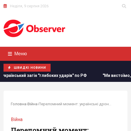
Неділя, 9 серпня 2026
Меню
ШВИДКІ НОВИНИ
рів" по РФ
"Ми вистоїмо, Москва ляже": Мадяр назвав 5 
Головна
›
Війна
›
Переломний момент: українські дрони роблять...
Війна
Переломний момент: