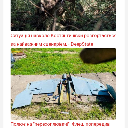
Ситуація навколо Костянтинівки розгортається
за найважчим сценарієм, - DeepState
Полює на "перехоплювачі": Флеш попередив