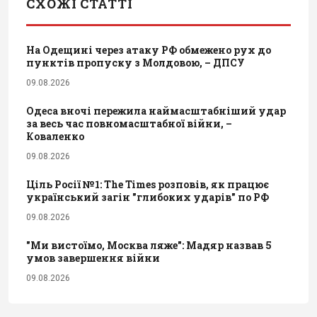
СХОЖІ СТАТТІ
На Одещині через атаку РФ обмежено рух до
пунктів пропуску з Молдовою, – ДПСУ
09.08.2026
Одеса вночі пережила наймасштабніший удар
за весь час повномасштабної війни, –
Коваленко
09.08.2026
Ціль Росії №1: The Times розповів, як працює
український загін "глибоких ударів" по РФ
09.08.2026
"Ми вистоїмо, Москва ляже": Мадяр назвав 5
умов завершення війни
09.08.2026