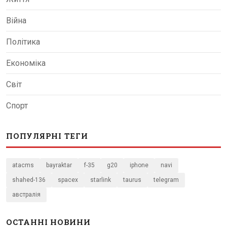
Війна
Політика
Економіка
Світ
Спорт
ПОПУЛЯРНІ ТЕГИ
atacms
bayraktar
f-35
g20
iphone
navi
shahed-136
spacex
starlink
taurus
telegram
австралія
ОСТАННІ НОВИНИ