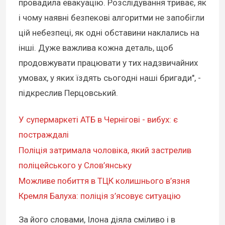
провадила евакуацію. Розслідування триває, як
і чому наявні безпекові алгоритми не запобігли
цій небезпеці, як одні обставини наклались на
інші. Дуже важлива кожна деталь, щоб
продовжувати працювати у тих надзвичайних
умовах, у яких їздять сьогодні наші бригади", -
підкреслив Перцовський.
У супермаркеті АТБ в Чернігові - вибух: є
постраждалі
Поліція затримала чоловіка, який застрелив
поліцейського у Слов’янську
Можливе побиття в ТЦК колишнього в’язня
Кремля Балуха: поліція з’ясовує ситуацію
За його словами, Ілона діяла сміливо і в