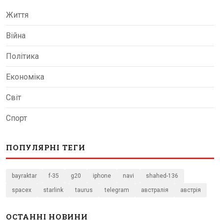
Життя
Війна
Політика
Економіка
Світ
Спорт
ПОПУЛЯРНІ ТЕГИ
bayraktar
f-35
g20
iphone
navi
shahed-136
spacex
starlink
taurus
telegram
австралія
австрія
ОСТАННІ НОВИНИ