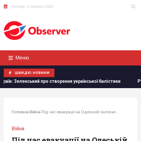
Четвер, 6 серпня 2026
Меню
ШВИДКІ НОВИНИ
ий про створення української балістики
Румунія змінює т
Головна
›
Війна
›
Під час евакуації на Одеській залізниці...
Війна
Під час евакуації на Одеській