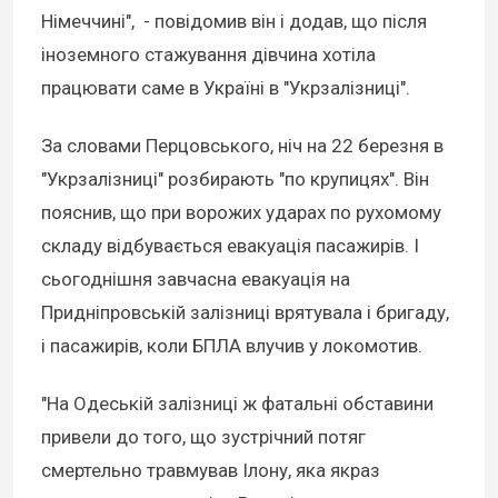
Німеччині", - повідомив він і додав, що після
іноземного стажування дівчина хотіла
працювати саме в Україні в "Укрзалізниці".
За словами Перцовського, ніч на 22 березня в
"Укрзалізниці" розбирають "по крупицях". Він
пояснив, що при ворожих ударах по рухомому
складу відбувається евакуація пасажирів. І
сьогоднішня завчасна евакуація на
Придніпровській залізниці врятувала і бригаду,
і пасажирів, коли БПЛА влучив у локомотив.
"На Одеській залізниці ж фатальні обставини
привели до того, що зустрічний потяг
смертельно травмував Ілону, яка якраз