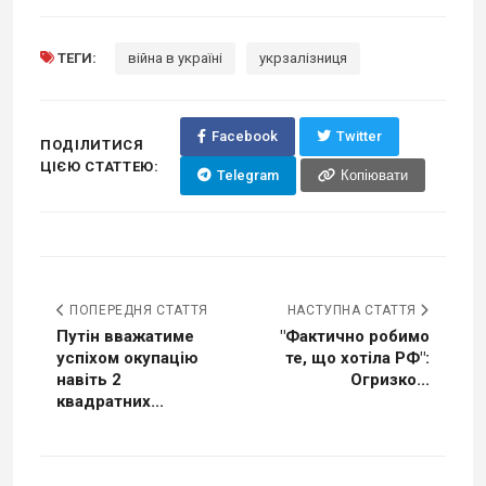
ТЕГИ:
війна в україні
укрзалізниця
Facebook
Twitter
ПОДІЛИТИСЯ
ЦІЄЮ СТАТТЕЮ:
Telegram
Копіювати
ПОПЕРЕДНЯ СТАТТЯ
НАСТУПНА СТАТТЯ
Путін вважатиме
"Фактично робимо
успіхом окупацію
те, що хотіла РФ":
навіть 2
Огризко...
квадратних...