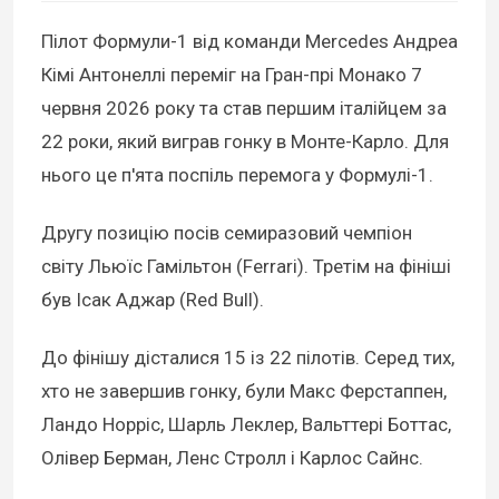
Пілот Формули-1 від команди Mercedes Андреа
Кімі Антонеллі переміг на Гран-прі Монако 7
червня 2026 року та став першим італійцем за
22 роки, який виграв гонку в Монте-Карло. Для
нього це п'ята поспіль перемога у Формулі-1.
Другу позицію посів семиразовий чемпіон
світу Льюїс Гамільтон (Ferrari). Третім на фініші
був Ісак Аджар (Red Bull).
До фінішу дісталися 15 із 22 пілотів. Серед тих,
хто не завершив гонку, були Макс Ферстаппен,
Ландо Норріс, Шарль Леклер, Вальттері Боттас,
Олівер Берман, Ленс Стролл і Карлос Сайнс.