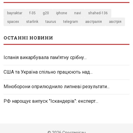
bayraktar
f-35
g20
iphone
navi
shahed-136
spacex
starlink
taurus
telegram
австралія
австрія
ОСТАННІ НОВИНИ
Іспанія викарбувала пам'ятну срібну...
США та Україна спільно працюють над...
Міноборони оприлюднило липневі результати...
РФ нарощує випуск "Іскандерів": експерт...
© 2026 Спостерігач