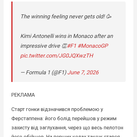
The winning feeling never gets old! 🥳
Kimi Antonelli wins in Monaco after an
impressive drive 👏
#F1
#MonacoGP
pic.twitter.com/JG0JQXwzTH
— Formula 1 (@F1)
June 7, 2026
РЕКЛАМА
Старт гонки відзначився проблемою у
Ферстаппена: його болід перейшов у режим
захисту від заглухання, через що весь пелотон
його обійшов. На перших колах також стався