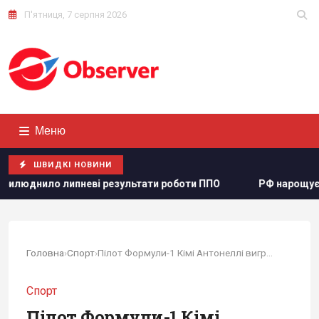
П'ятниця, 7 серпня 2026
Меню
ШВИДКІ НОВИНИ
ьтати роботи ППО
РФ нарощує випуск "Іскандерів": експ
Головна
›
Спорт
›
Пілот Формули-1 Кімі Антонеллі виграв Гран-прі...
Спорт
Пілот Формули-1 Кімі