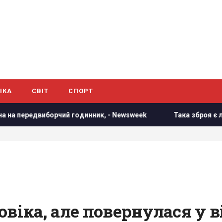
ІКА
СВІТ
СПОРТ
 годинник, - Newsweek
Така зброя є лише у кількох країн:
віка, але повернулася у в