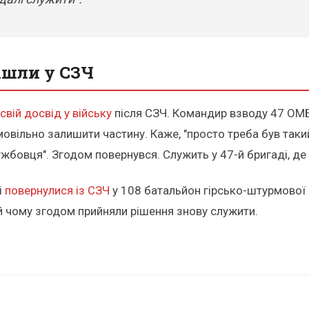
пішли у СЗЧ
свій досвід у війську
після СЗЧ. Командир взводу 47 ОМБр
вільно залишити частину. Каже, "просто треба був таки
ужбовця". Згодом повернувся. Служить у 47-й бригаді, де
і
повернулися із СЗЧ
у 108 батальйон гірсько-штурмової б
 чому згодом прийняли рішення знову служити.