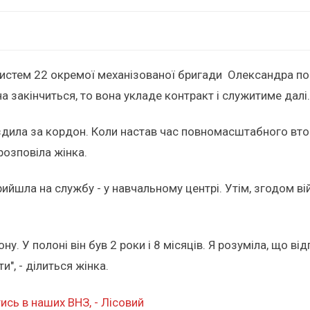
истем 22 окремої механізованої бригади Олександра по
на закінчиться, то вона укладе контракт і служитиме далі
їздила за кордон. Коли настав час повномасштабного вто
 розповіла жінка.
прийшла на службу - у навчальному центрі. Утім, згодом 
у. У полоні він був 2 роки і 8 місяців. Я розуміла, що від
и", - ділиться жінка.
ись в наших ВНЗ, - Лісовий