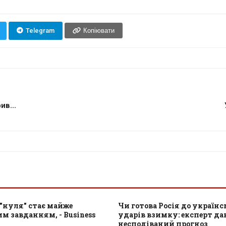
Telegram
Копіювати
ив...
"нуля" стає майже
Чи готова Росія до україн
 завданням, - Business
ударів взимку: експерт да
несподіваний прогноз