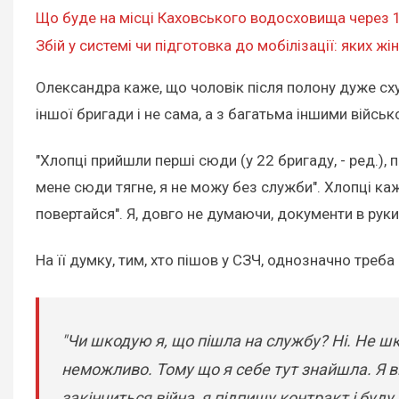
Що буде на місці Каховського водосховища через 1
Збій у системі чи підготовка до мобілізації: яких ж
Олександра каже, що чоловік після полону дуже сху
іншої бригади і не сама, а з багатьма іншими війс
"Хлопці прийшли перші сюди (у 22 бригаду, - ред.), 
мене сюди тягне, я не можу без служби". Хлопці ка
повертайся". Я, довго не думаючи, документи в руки
На її думку, тим, хто пішов у СЗЧ, однозначно треба
"Чи шкодую я, що пішла на службу? Ні. Не шк
неможливо. Тому що я себе тут знайшла. Я в
закінчиться війна, я підпишу контракт і буду