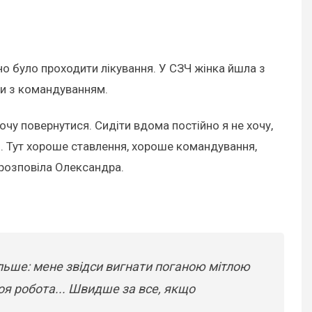
но було проходити лікування. У СЗЧ жінка йшла з
ми з командуванням.
хочу повернутися. Сидіти вдома постійно я не хочу,
о. Тут хороше ставлення, хороше командування,
 розповіла Олександра.
більше: мене звідси вигнати поганою мітлою
оя робота... Швидше за все, якщо