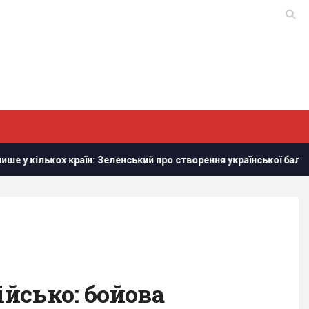
 Зеленський про створення української балістики
Румунія 
ійсько: бойова