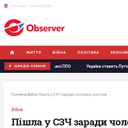
П'ятниця, 7 серпня 2026
ЖИТТЯ
ВІЙНА
ПОЛІТИКА
ЕКОНОМ
російської ППО
Україна ставить Путіна на передвиборчий
ШВИДКІ НОВИНИ
Головна
›
Війна
›
Пішла у СЗЧ заради чоловіка, але повернулася у...
Війна
Пішла у СЗЧ заради чоло