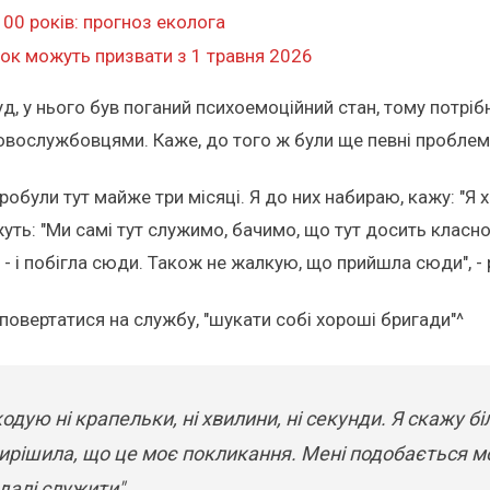
00 років: прогноз еколога
інок можуть призвати з 1 травня 2026
д, у нього був поганий психоемоційний стан, тому потріб
ьковослужбовцями. Каже, до того ж були ще певні пробле
пробули тут майже три місяці. Я до них набираю, кажу: "Я 
жуть: "Ми самі тут служимо, бачимо, що тут досить класн
 - і побігла сюди. Також не жалкую, що прийшла сюди", -
 повертатися на службу, "шукати собі хороші бригади"^
одую ні крапельки, ні хвилини, ні секунди. Я скажу 
ирішила, що це моє покликання. Мені подобається м
 далі служити".