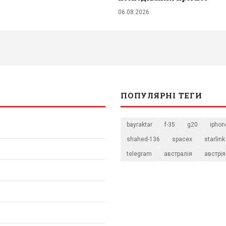
06.08.2026
ПОПУЛЯРНІ ТЕГИ
bayraktar
f-35
g20
iphon
shahed-136
spacex
starlink
telegram
австралія
австрія