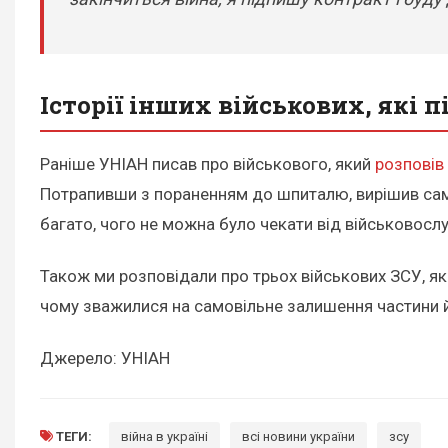
Історії інших військових, які 
Раніше УНІАН писав про військового, який
розповів 
Потрапивши з пораненням до шпиталю, вирішив само
багато, чого не можна було чекати від військовосл
Також ми розповідали про трьох військових ЗСУ, як
чому зважилися на самовільне залишення частини й
Джерело: УНІАН
ТЕГИ:
війна в україні
всі новини україни
зсу