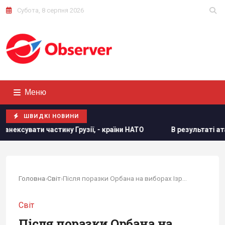
Субота, 8 серпня 2026
Меню
ШВИДКІ НОВИНИ
 Грузії, - країни НАТО
В результаті атаки РФ знищено на
Головна
›
Світ
›
Після поразки Орбана на виборах Ізраїль...
Світ
Після поразки Орбана на