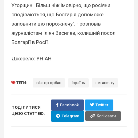
Угорщині. Більш ніж імовірно, що росіяни
сподіваються, що Болгарія допоможе
заповнити цю порожнечу", - розповів
журналістам Іліян Василев, колишній посол
Болгарії в Росії.
Джерело: УНІАН
ТЕГИ:
віктор орбан
ізраїль
нетаньяху
Facebook
Twitter
ПОДІЛИТИСЯ
ЦІЄЮ СТАТТЕЮ:
Telegram
Копіювати