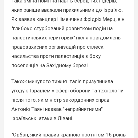
Така зміна помітна навіть серед тих лідерів,
яких раніше вважали прихильними до Ізраїлю.
Як заявив канцлер Німеччини Фрідріх Мерц, він
"глибоко стурбований розвитком подій на
палестинських територіях" після повідомлень
правозахисних організацій про сплеск
насильства проти палестинців з боку
поселенців на Західному березі.
Також минулого тижня Італія призупинила
угоду з Ізраїлем у сфері оборони та технологій
після того, як міністр закордонних справ
Антоніо Таяні назвав "неприйнятними"
ізраїльські атаки в Лівані.
"Орбан, який правив країною протягом 16 років