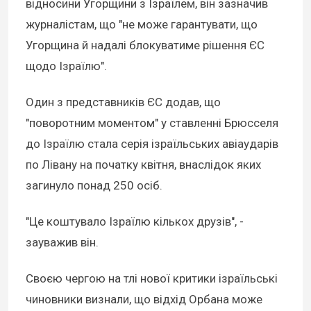
відносини Угорщини з Ізраїлем, він зазначив
журналістам, що "не може гарантувати, що
Угорщина й надалі блокуватиме рішення ЄС
щодо Ізраїлю".
Один з представників ЄС додав, що
"поворотним моментом" у ставленні Брюсселя
до Ізраїлю стала серія ізраїльських авіаударів
по Лівану на початку квітня, внаслідок яких
загинуло понад 250 осіб.
"Це коштувало Ізраїлю кількох друзів", -
зауважив він.
Своєю чергою на тлі нової критики ізраїльські
чиновники визнали, що відхід Орбана може