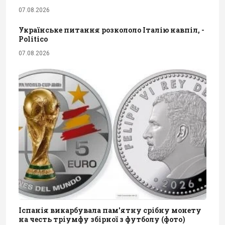
07.08.2026
Українське питання розкололо Італію навпіл, -
Politico
07.08.2026
Іспанія викарбувала пам'ятну срібну монету
на честь тріумфу збірної з футболу (фото)