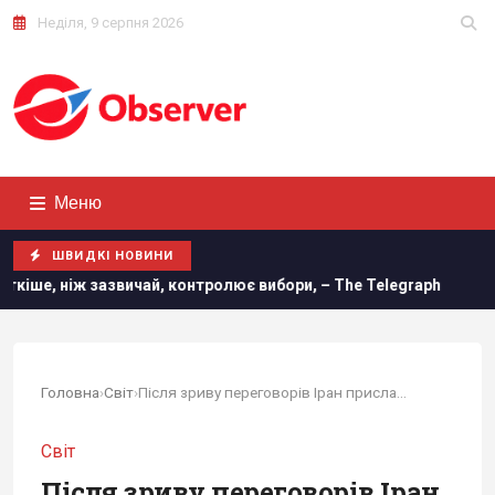
Неділя, 9 серпня 2026
Меню
ШВИДКІ НОВИНИ
вичай, контролює вибори, – The Telegraph
Основний напря
Головна
›
Світ
›
Після зриву переговорів Іран прислав нову...
Світ
Після зриву переговорів Іран