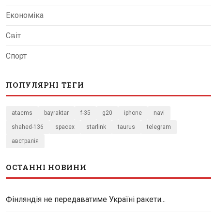
Економіка
Світ
Спорт
ПОПУЛЯРНІ ТЕГИ
atacms
bayraktar
f-35
g20
iphone
navi
shahed-136
spacex
starlink
taurus
telegram
австралія
ОСТАННІ НОВИНИ
Фінляндія не передаватиме Україні ракети...