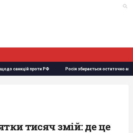
цій проти РФ
Росія збирається остаточно анексувати част
тки тисяч змій: де це