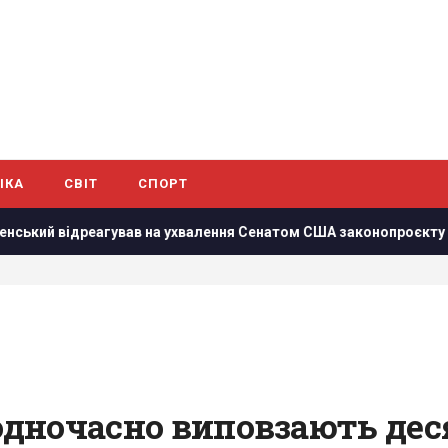
ІКА
СВІТ
СПОРТ
дреагував на ухвалення Сенатом США законопроєкту щодо санк
 одночасно виповзають деся