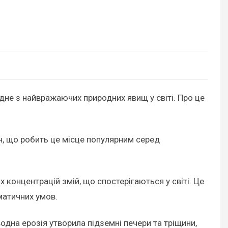
одне з найвражаючих природних явищ у світі. Про це
н, що робить це місце популярним серед
х концентрацій змій, що спостерігаються у світі. Це
матичних умов.
водна ерозія утворила підземні печери та тріщини,