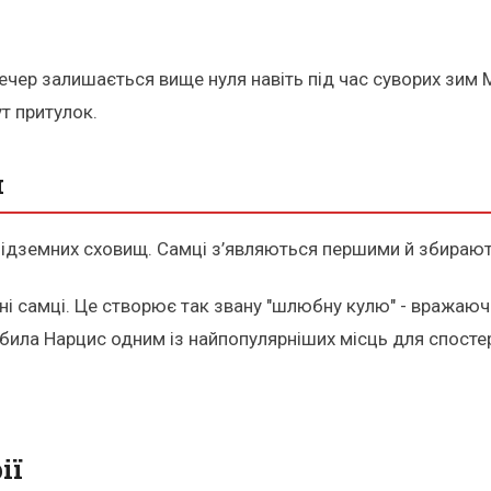
печер залишається вище нуля навіть під час суворих зим
ут притулок.
н
 підземних сховищ. Самці з’являються першими й збирають
ні самці. Це створює так звану "шлюбну кулю" - вражаюч
обила Нарцис одним із найпопулярніших місць для спосте
ії