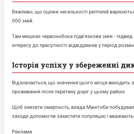
Важливо, що оцінки чисельності рептилій варіюються
000 змій.
Там мешкає червонобока підв’язкова змія - підвид 
інтересу до присутності відвідувачів у період розм
Історія успіху у збереженні ди
Відзначається, що значення цього місця виходить за 
проживання після перетину доріг у цьому районі.
Щоб знизити смертність, влада Манітоби побудувала
заходи допомогли захистити популяцію і вважаютьс
Реклама