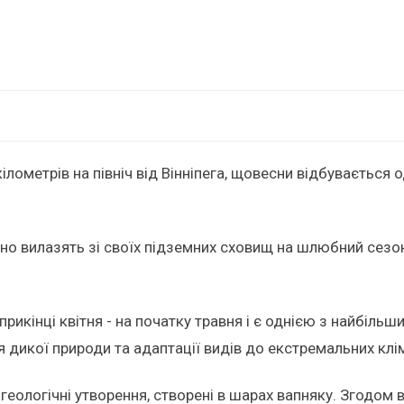
ілометрів на північ від Вінніпега, щовесни відбувається 
сно вилазять зі своїх підземних сховищ на шлюбний сезо
икінці квітня - на початку травня і є однією з найбільши
икої природи та адаптації видів до екстремальних клі
 геологічні утворення, створені в шарах вапняку. Згодом 