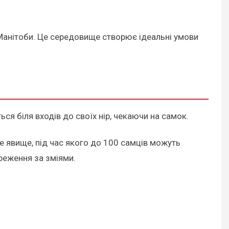
 Манітоби. Це середовище створює ідеальні умови
ся біля входів до своїх нір, чекаючи на самок.
е явище, під час якого до 100 самців можуть
реження за зміями.