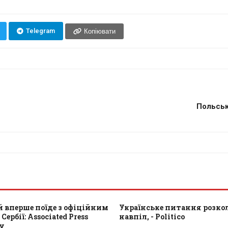
Telegram
Копіювати
Польські
 вперше поїде з офіційним
Українське питання розкол
Сербії: Associated Press
навпіл, - Politico
ту