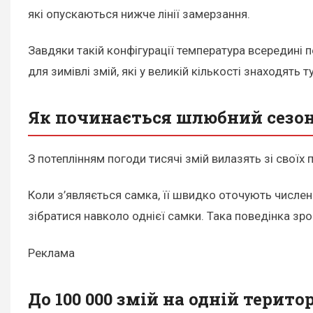
які опускаються нижче лінії замерзання.
Завдяки такій конфігурації температура всередині 
для зимівлі змій, які у великій кількості знаходять т
Як починається шлюбний сезо
З потеплінням погоди тисячі змій вилазять зі своїх
Коли з’являється самка, її швидко оточують числен
зібратися навколо однієї самки. Така поведінка зр
Реклама
До 100 000 змій на одній територ