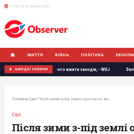
Субота, 8 серпня 2026
ЖИТТЯ
ВІЙНА
ПОЛІТИКА
ЕКОНОМ
Грема змусить його вжити заходів, - WSJ
Зеленський ві
ШВИДКІ НОВИНИ
Головна
›
Світ
›
Після зими з-під землі одночасно виповзають...
Світ
Після зими з-під землі