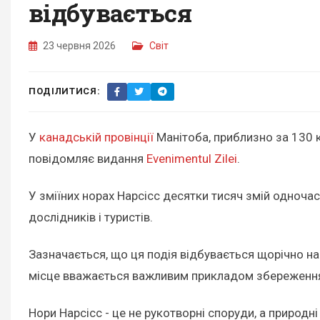
відбувається
23 червня 2026
Світ
ПОДІЛИТИСЯ:
У
канадській провінції
Манітоба, приблизно за 130 к
повідомляє видання
Evenimentul Zilei
.
У зміїних норах Нарсісс десятки тисяч змій одноча
дослідників і туристів.
Зазначається, що ця подія відбувається щорічно напр
місце вважається важливим прикладом збереження д
Нори Нарсісс - це не рукотворні споруди, а природні