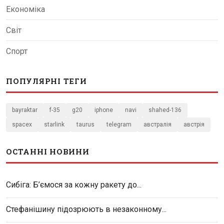
Економіка
Світ
Спорт
ПОПУЛЯРНІ ТЕГИ
bayraktar
f-35
g20
iphone
navi
shahed-136
spacex
starlink
taurus
telegram
австралія
австрія
ОСТАННІ НОВИНИ
Сибіга: Б’ємося за кожну ракету до...
Стефанішину підозрюють в незаконному...