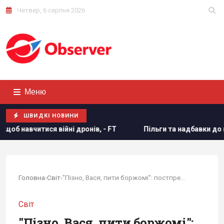
Четвер, 6 серпня 2026
Меню
ШВИДКІ НОВИНИ
нів, - FT
Пільги та надбавки до пенсії за великий стаж:
Головна
›
Світ
›
"Пізно, Вася, пити боржомі": постпред України...
Світ
"Пізно, Вася, пити боржомі":