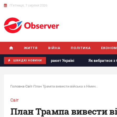
П'ятниця, 7 серпня 2026
ЖИТТЯ
ВІЙНА
ПОЛІТИКА
ЕКОНОМ
адання ракет Україні
Як вибратися з багнюки на автомоб
ШВИДКІ НОВИНИ
Головна
›
Світ
›
План Трампа вивести війська з Німеччини може...
Світ
План Трампа вивести в