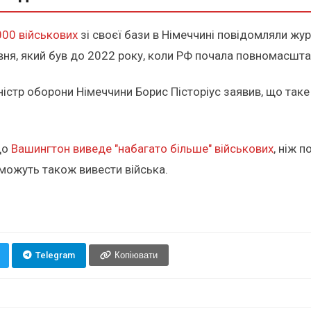
000 військових
зі своєї бази в Німеччині повідомляли жур
рівня, який був до 2022 року, коли РФ почала повномасшта
іністр оборони Німеччини Борис Пісторіус заявив, що так
що
Вашингтон виведе "набагато більше" військових
, ніж 
А можуть також вивести війська.
Telegram
Копіювати