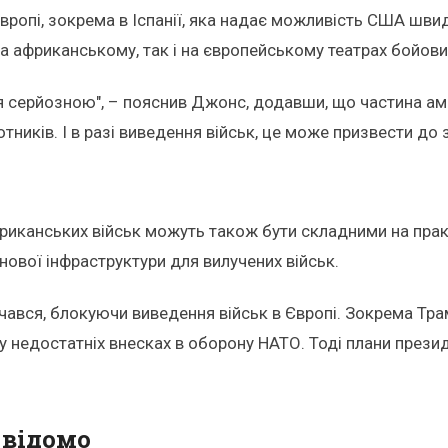
ропі, зокрема в Іспанії, яка надає можливість США швидк
 африканському, так і на європейському театрах бойових
я серйозною", – пояснив Джонс, додавши, що частина ам
отників. І в разі виведення військ, це може призвести д
иканських військ можуть також бути складними на практ
нової інфраструктури для вилучених військ.
чався, блокуючи виведення військ в Європі. Зокрема Тра
у недостатніх внесках в оборону НАТО. Тоді плани презид
 відомо