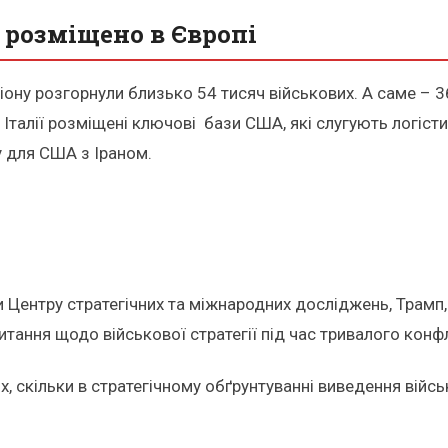
 розміщено в Європі
гіону розгорнули близько 54 тисяч військових. А саме – 
 та Італії розміщені ключові бази США, які слугують логіс
 для США з Іраном.
и Центру стратегічних та міжнародних досліджень, Трам
тання щодо військової стратегії під час тривалого конфл
 скільки в стратегічному обґрунтуванні виведення військ