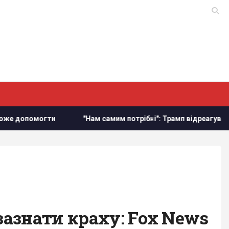
"Нам самим потрібні": Трамп відреагував на прохання Зеленс
азнати краху: Fox News