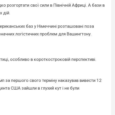
о розгортати свої сили в Північній Африці. А бази в
 дій.
ериканських баз у Німеччині розташовані поза
о значних логістичних проблем для Вашингтону.
иці, особливо в короткостроковій перспективі.
мп за першого свого терміну наказував вивести 12
ента США зайшли в глухий кут і не були