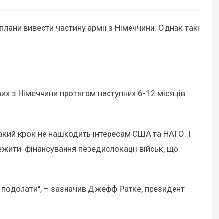
плани вивести частину армії з Німеччини. Однак такі
их з Німеччини протягом наступних 6-12 місяців.
такий крок не нашкодить інтересам США та НАТО. І
ежити фінансування передислокації військ, що
я подолати", – зазначив Джефф Ратке, президент