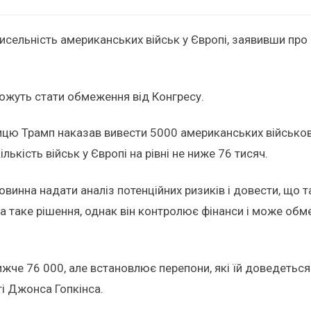
сельність американських військ у Європі, заявивши про 
ожуть стати обмеження від Конгресу.
ицю Трамп наказав вивести 5000 американських військов
ькість військ у Європі на рівні не ниже 76 тисяч.
овинна надати аналіз потенційних ризиків і довести, що 
а таке рішення, однак він контролює фінанси і може обм
ижче 76 000, але встановлює перепони, які їй доведетьс
і Джонса Гопкінса.