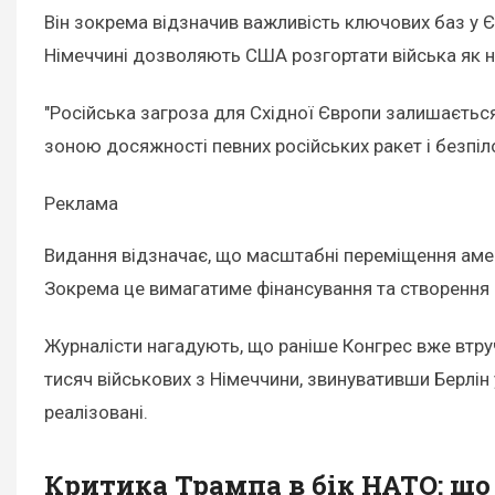
Він зокрема відзначив важливість ключових баз у Єв
Німеччині дозволяють США розгортати війська як на
"Російська загроза для Східної Європи залишаєтьс
зоною досяжності певних російських ракет і безпіл
Реклама
Видання відзначає, що масштабні переміщення амер
Зокрема це вимагатиме фінансування та створення 
Журналісти нагадують, що раніше Конгрес вже втру
тисяч військових з Німеччини, звинувативши Берлін 
реалізовані.
Критика Трампа в бік НАТО: що