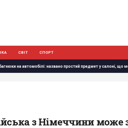
ІКА
СВІТ
СПОРТ
ілі: названо простий предмет у салоні, що може допомогти
ійська з Німеччини може з