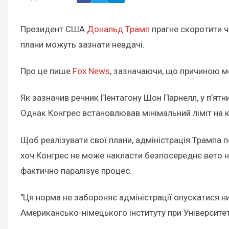
Президент США
Дональд Трамп
прагне скоротити чи
плани можуть зазнати невдачі.
Про це пише
Fox News
, зазначаючи, що причиною м
Як зазначив речник Пентагону Шон Парнелл, у пʼятн
Однак Конгрес встановлював мінімальний ліміт на кіл
Щоб реалізувати свої плани, адміністрація Трампа п
хоч Конгрес не може накласти безпосереднє вето н
фактично паралізує процес.
"Ця норма не забороняє адміністрації опускатися н
Американсько-німецького інституту при Університет