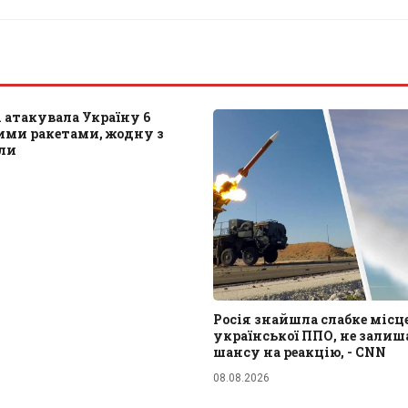
і атакувала Україну 6
ими ракетами, жодну з
или
Росія знайшла слабке місц
української ППО, не зали
шансу на реакцію, - CNN
08.08.2026