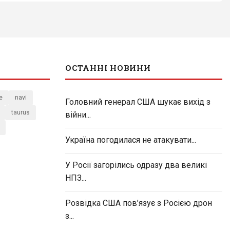
ОСТАННІ НОВИНИ
e
navi
Головний генерал США шукає вихід з
taurus
війни...
Україна погодилася не атакувати...
У Росії загорілись одразу два великі
НПЗ...
Розвідка США пов’язує з Росією дрон
з...