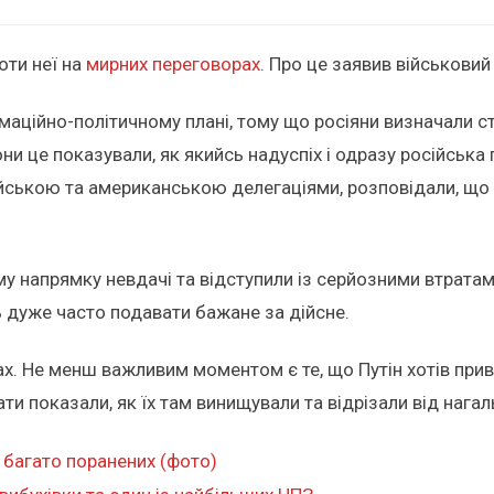
оти неї на
мирних переговорах
. Про це заявив військовий
маційно-політичному плані, тому що росіяни визначали ст
ни це показували, як якийсь надуспіх і одразу російська 
ійською та американською делегаціями, розповідали, що
у напрямку невдачі та відступили із серйозними втратами
ть дуже часто подавати бажане за дійсне.
. Не менш важливим моментом є те, що Путін хотів прив
ати показали, як їх там винищували та відрізали від нагаль
 багато поранених (фото)