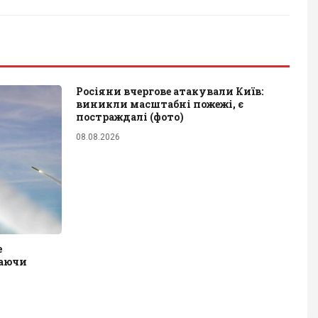
Росіяни вчергове атакували Київ:
виникли масштабні пожежі, є
постраждалі (фото)
08.08.2026
е
шаючи