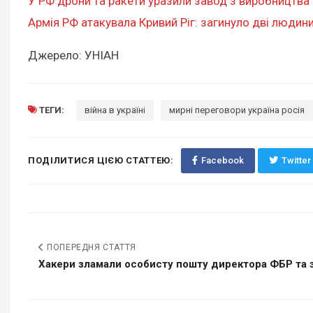
У РФ дрони та ракети уразили завод з виробництва 
Армія РФ атакувала Кривий Ріг: загинуло дві людини
Джерело: УНІАН
ТЕГИ:
війна в україні
мирні переговори україна росія
ПОДІЛИТИСЯ ЦІЄЮ СТАТТЕЮ:
Facebook
Twitter
ПОПЕРЕДНЯ СТАТТЯ
Хакери зламали особисту пошту директора ФБР та з