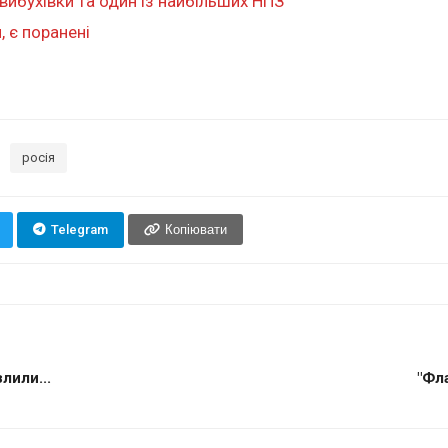
вибухівки та один із найбільших НПЗ
, є поранені
росія
Telegram
Копіювати
лили...
"Фла