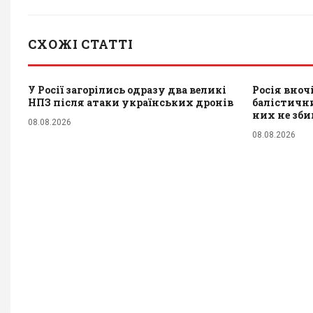
СХОЖІ СТАТТІ
У Росії загорілись одразу два великі
Росія вноч
НПЗ після атаки українських дронів
балістичн
них не зб
08.08.2026
08.08.2026