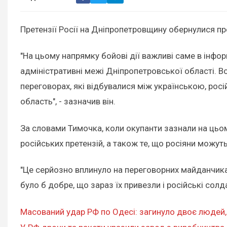
Претензії Росії на Дніпропетровщину обернулися пр
"На цьому напрямку бойові дії важливі саме в інфор
адміністративні межі Дніпропетровської області. Во
переговорах, які відбувалися між українською, рос
область", - зазначив він.
За словами Тимочка, коли окупанти зазнали на цьом
російських претензій, а також те, що росіяни можу
"Це серйозно вплинуло на переговорних майданчиках
було б добре, що зараз їх привезли і російські солд
Масований удар РФ по Одесі: загинуло двоє людей,