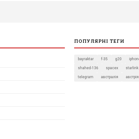
ПОПУЛЯРНІ ТЕГИ
bayraktar
f-35
g20
iphon
shahed-136
spacex
starlink
telegram
австралія
австрія