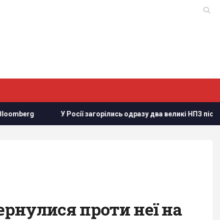
У Росії загорілись одразу два великі НПЗ після атаки українськи
рнулися проти неї на