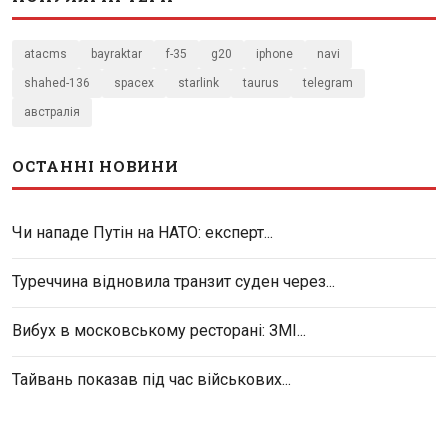
atacms
bayraktar
f-35
g20
iphone
navi
shahed-136
spacex
starlink
taurus
telegram
австралія
ОСТАННІ НОВИНИ
Чи нападе Путін на НАТО: експерт...
Туреччина відновила транзит суден через...
Вибух в московському ресторані: ЗМІ...
Тайвань показав під час військових...