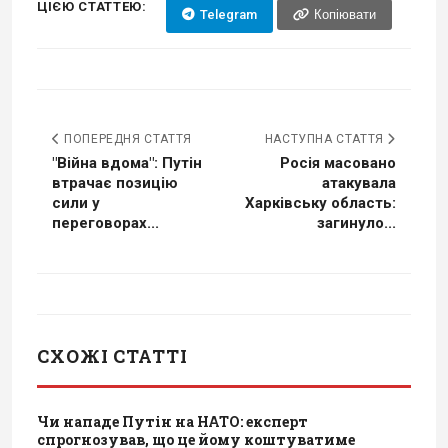
ЦІЄЮ СТАТТЕЮ:
Telegram
Копіювати
ПОПЕРЕДНЯ СТАТТЯ
НАСТУПНА СТАТТЯ
"Війна вдома": Путін
Росія масовано
втрачає позицію
атакувала
сили у
Харківську область:
переговорах...
загинуло...
СХОЖІ СТАТТІ
Чи нападе Путін на НАТО: експерт
спрогнозував, що це йому коштуватиме