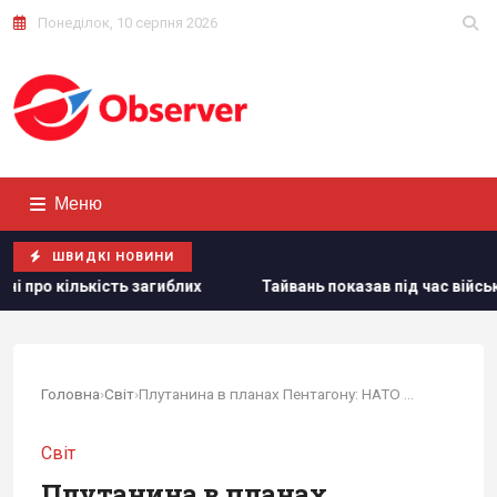
Понеділок, 10 серпня 2026
Меню
ШВИДКІ НОВИНИ
Тайвань показав під час військових навчань дрони, якими Укра
Головна
›
Світ
›
Плутанина в планах Пентагону: НАТО намагається...
Світ
Плутанина в планах