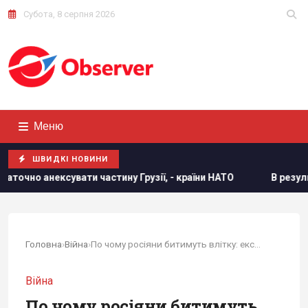
Субота, 8 серпня 2026
Меню
ШВИДКІ НОВИНИ
частину Грузії, - країни НАТО
В результаті атаки РФ зни
Головна
›
Війна
›
По чому росіяни битимуть влітку: експерт...
Війна
По чому росіяни битимуть