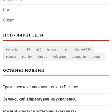
Світ
Спорт
ПОПУЛЯРНІ ТЕГИ
bayraktar
f-35
g20
iphone
navi
shahed-136
spacex
starlink
taurus
telegram
австралія
австрія
ОСТАННІ НОВИНИ
Трамп неохоче посилює тиск на РФ, але...
Зеленський відреагував на ухвалення...
Росія збирається остаточно анексувати...