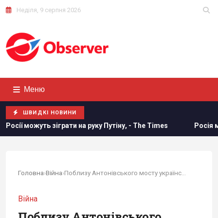
Неділя, 9 серпня 2026
Меню
ШВИДКІ НОВИНИ
ть зіграти на руку Путіну, - The Times
Росія може застос
Головна
›
Війна
›
Поблизу Антонівського мосту українські морпіхи...
Війна
Поблизу Антонівського