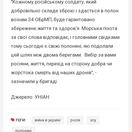
"Кожному російському солдату, який
добровільно складе зброю і здасться в полон
воїнам 34 ОБрМП, буде гарантовано
збережене життя та здоровʼя. Морська піхота
за свої слова відповідає, і головними свідками
тому сьогодні є свіжі полонені, які подолали
цей шлях між двома берегами. Вибір за вами
росіяни, життя, перехід на сторону добра чи
жорстока смерть від наших дронів", -
зазначили у бригаді.
Джерело: УНІАН
ТЕГИ:
війна в україні
росія
зсу
полонені