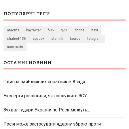
ПОПУЛЯРНІ ТЕГИ
atacms
bayraktar
f-35
g20
iphone
navi
shahed-136
spacex
starlink
taurus
telegram
австралія
ОСТАННІ НОВИНИ
Один із найближчих соратників Асада...
Експерти розповіли, як послужить ЗСУ...
Зухвалі удари України по Росії можуть...
Росія може застосувати ядерну зброю проти...