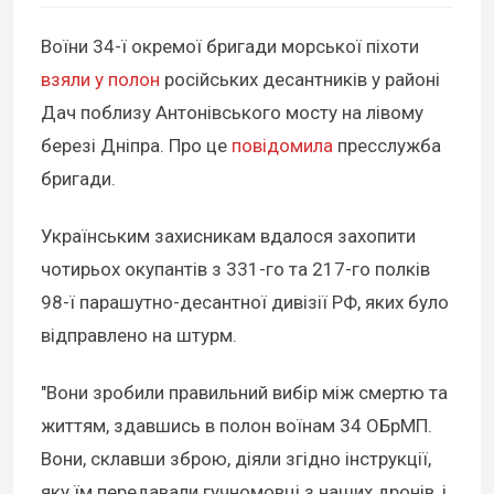
Воїни 34-ї окремої бригади морської піхоти
взяли у полон
російських десантників у районі
Дач поблизу Антонівського мосту на лівому
березі Дніпра. Про це
повідомила
пресслужба
бригади.
Українським захисникам вдалося захопити
чотирьох окупантів з 331-го та 217-го полків
98-ї парашутно-десантної дивізії РФ, яких було
відправлено на штурм.
"Вони зробили правильний вибір між смертю та
життям, здавшись в полон воїнам 34 ОБрМП.
Вони, склавши зброю, діяли згідно інструкції,
яку їм передавали гучномовці з наших дронів, і