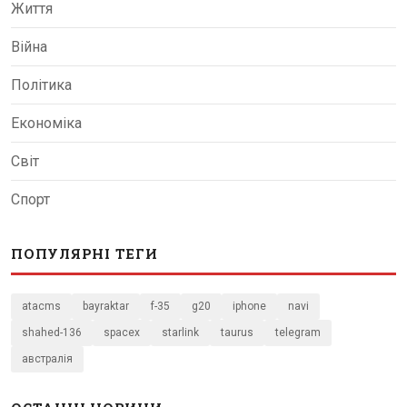
Життя
Війна
Політика
Економіка
Світ
Спорт
ПОПУЛЯРНІ ТЕГИ
atacms
bayraktar
f-35
g20
iphone
navi
shahed-136
spacex
starlink
taurus
telegram
австралія