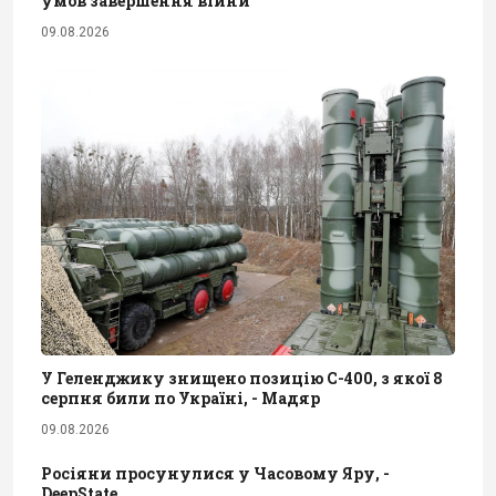
умов завершення війни
09.08.2026
У Геленджику знищено позицію С-400, з якої 8
серпня били по Україні, - Мадяр
09.08.2026
Росіяни просунулися у Часовому Яру, -
DeepState