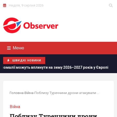
Неділя, 9 серпня 2026
Меню
ШВИДКІ НОВИНИ
 вплинути на зиму 2026–2027 років у Європі
Росіяни прос
Головна
›
Війна
›
Поблизу Туреччини дрони атакували три танкери...
Війна
Поблизу Туреччини дрони