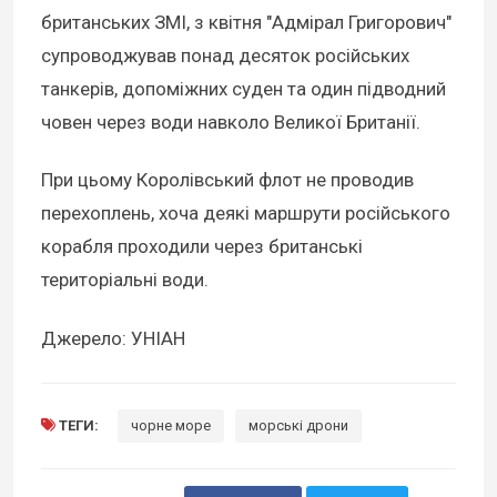
британських ЗМІ, з квітня "Адмірал Григорович"
супроводжував понад десяток російських
танкерів, допоміжних суден та один підводний
човен через води навколо Великої Британії.
При цьому Королівський флот не проводив
перехоплень, хоча деякі маршрути російського
корабля проходили через британські
територіальні води.
Джерело: УНІАН
ТЕГИ:
чорне море
морські дрони