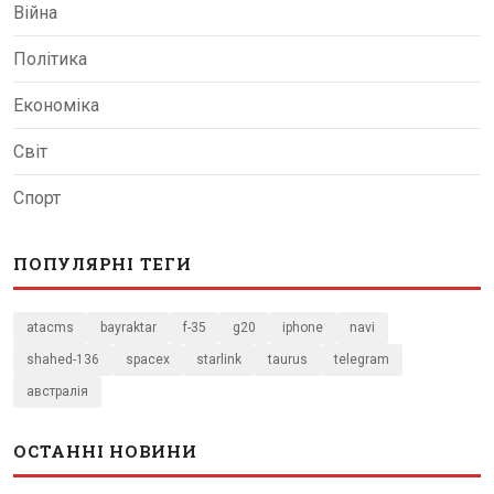
Війна
Політика
Економіка
Світ
Спорт
ПОПУЛЯРНІ ТЕГИ
atacms
bayraktar
f-35
g20
iphone
navi
shahed-136
spacex
starlink
taurus
telegram
австралія
ОСТАННІ НОВИНИ