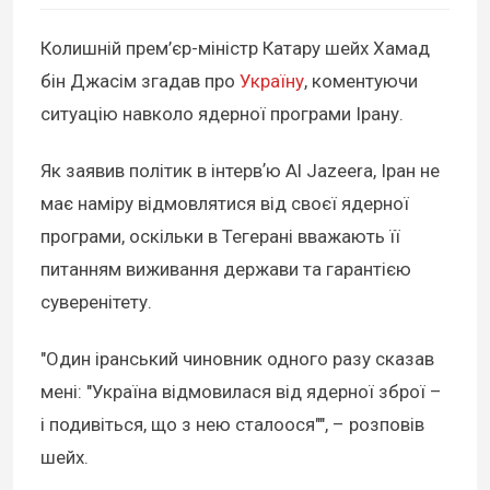
Колишній прем’єр-міністр Катару шейх Хамад
бін Джасім згадав про
Україну
, коментуючи
ситуацію навколо ядерної програми Ірану.
Як заявив політик в інтервʼю Al Jazeera, Іран не
має наміру відмовлятися від своєї ядерної
програми, оскільки в Тегерані вважають її
питанням виживання держави та гарантією
суверенітету.
"Один іранський чиновник одного разу сказав
мені: "Україна відмовилася від ядерної зброї –
і подивіться, що з нею сталоося"", – розповів
шейх.