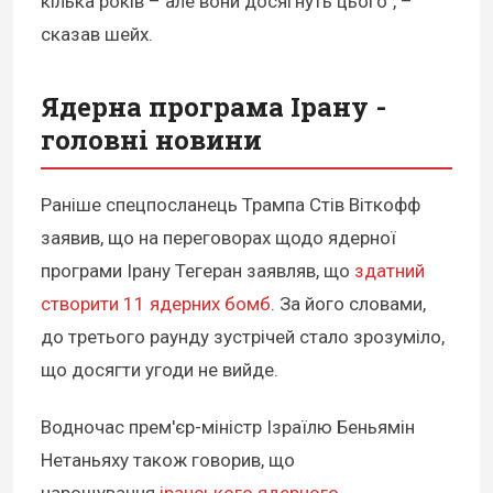
кілька років – але вони досягнуть цього", –
сказав шейх.
Ядерна програма Ірану -
головні новини
Раніше спецпосланець Трампа Стів Віткофф
заявив, що на переговорах щодо ядерної
програми Ірану Тегеран заявляв, що
здатний
створити 11 ядерних бомб
. За його словами,
до третього раунду зустрічей стало зрозуміло,
що досягти угоди не вийде.
Водночас прем'єр-міністр Ізраїлю Беньямін
Нетаньяху також говорив, що
нарощування
іранського ядерного