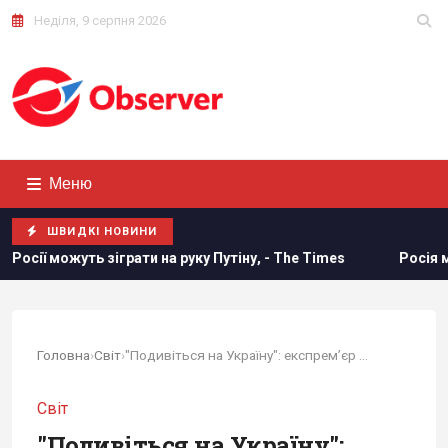
Неділя, 9 серпня 2026
Меню
ШВИДКІ НОВИНИ
зіграти на руку Путіну, - The Times
Росія може застосува
Головна
›
Світ
›
"Подивіться на Україну": експремʼєр Катару...
Світ
"Подивіться на Україну":