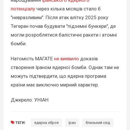
потенціалу
через кілька місяців стало б
"невразливим". Після атак влітку 2025 року
Тегеран почав будувати "підземні бункери", де
могли розроблятися балістичні ракети і атомні
бомби.
Натомість МАГАТЕ
не виявило
доказів
створення Іраном ядерної бомби. Однак там не
можуть підтвердити, що ядерна програма
країни має виключно мирний характер.
Джерело: УНІАН
ТЕГИ:
ядерна зброя
іран
близький схід