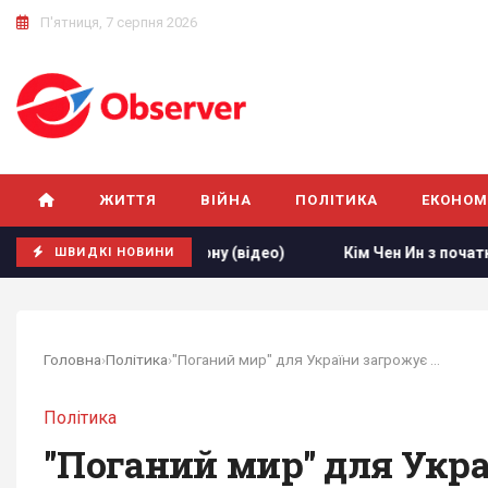
П'ятниця, 7 серпня 2026
ЖИТТЯ
ВІЙНА
ПОЛІТИКА
ЕКОНОМ
2000 км від кордону (відео)
Кім Чен Ин з початку війни в
ШВИДКІ НОВИНИ
Головна
›
Політика
›
"Поганий мир" для України загрожує Європі...
Політика
"Поганий мир" для Укра