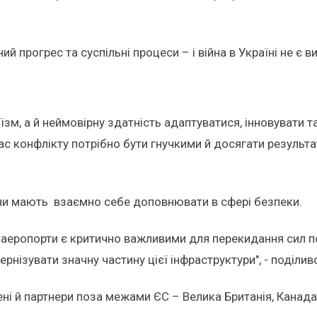
 прогрес та суспільні процеси – і війна в Україні не є в
їзм, а й неймовірну здатність адаптуватися, інновувати т
 час конфлікту потрібно бути гнучкими й досягати результа
они мають взаємно себе доповнювати в сфері безпеки.
а аеропорти є критично важливими для перекидання сил по 
нізувати значну частину цієї інфраструктури", - поділивс
ені й партнери поза межами ЄС – Велика Британія, Канада