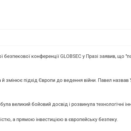
ї безпекової конференції GLOBSEC у Празі заявив, що "п
 й змінює підхід Європи до ведення війни. Павел назвав 
ула великий бойовий досвід і розвинула технологічні інно
ністю, а прямою інвестицією в європейську безпеку.