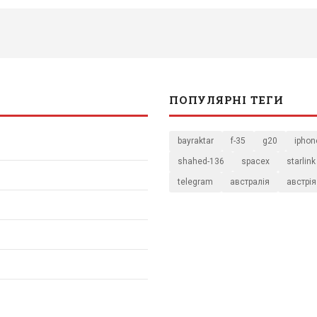
ПОПУЛЯРНІ ТЕГИ
bayraktar
f-35
g20
iphon
shahed-136
spacex
starlink
telegram
австралія
австрія