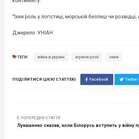
континенту.
"Їхня роль у логістиці, морській безпеці чи розвідці
Джерело: УНІАН
ТЕГИ:
війна в україні
агресія росії
чехія
ПОДІЛИТИСЯ ЦІЄЮ СТАТТЕЮ:
Facebook
Twitter
ПОПЕРЕДНЯ СТАТТЯ
Лукашенко сказав, коли Білорусь вступить у війну п