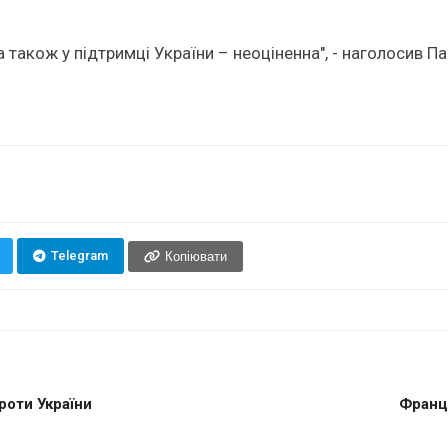
, а також у підтримці України – неоціненна", - наголосив Па
Telegram
Копіювати
роти України
Франці