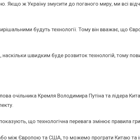
. Якщо ж Україну змусити до поганого миру, ми всі відч
 вирішальними будуть технології. Тому він вважає, що Єв
 наскільки швидким буде розвиток технологій, тому повин
ова очільника Кремля Володимира Путіна та лідера Китаю
лекту.
і показують, що технологічна перевага змінює правила гри
бо між Європою та США, то можемо програти Китаю та ін