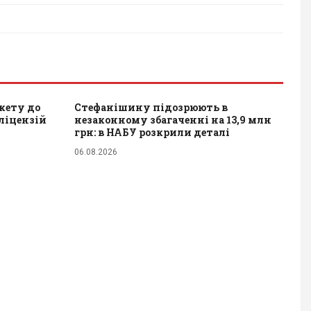
акету до
Стефанішину підозрюють в
 ліцензій
незаконному збагаченні на 13,9 млн
грн: в НАБУ розкрили деталі
06.08.2026