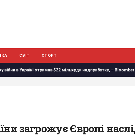
ІКА
СВІТ
СПОРТ
 Україні отримав $22 мільярди надприбутку, – Bloomberg
Т
їни загрожує Європі наслі