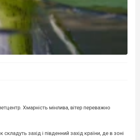
метцентр. Хмарність мінлива, вітер переважно
складуть захід і південний захід країни, де в зоні