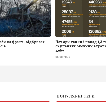
би на фронті відбулося
Чотири танки і понад 1,3 т
боїв
окупантів: оновили втрати
добу
06.08.2026
ПОПУЛЯРНІ ТЕГИ