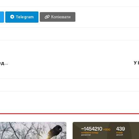
Telegram
Копіювати
д...
У 