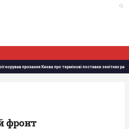
ня Києва про термінові поставки зенітних ракет, - NYT
У 
й фронт