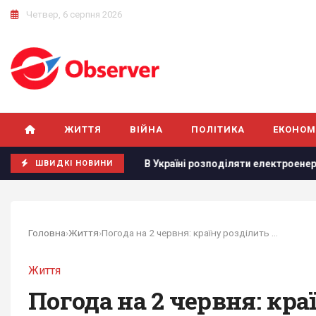
Четвер, 6 серпня 2026
ЖИТТЯ
ВІЙНА
ПОЛІТИКА
ЕКОНОМ
рпня
В Україні розподіляти електроенергію будуть по-но
ШВИДКІ НОВИНИ
Головна
›
Життя
›
Погода на 2 червня: країну розділить атмосферний фронт
Життя
Погода на 2 червня: кр