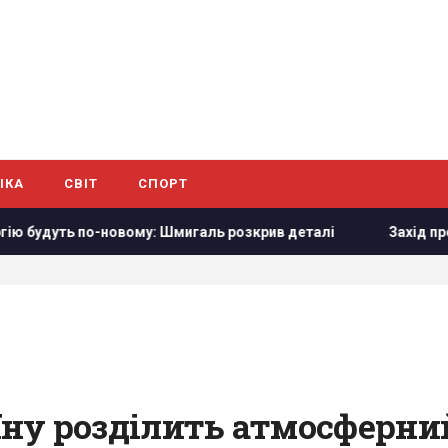
ІКА
СВІТ
СПОРТ
вому: Шмигаль розкрив деталі
Захід проігнорував прохан
аїну розділить атмосферни