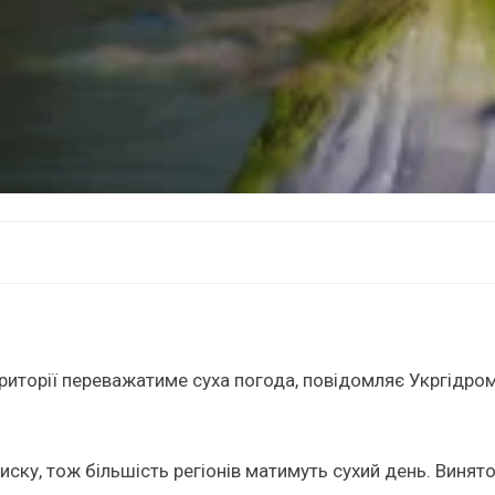
території переважатиме суха погода, повідомляє Укргідро
ку, тож більшість регіонів матимуть сухий день. Виняток 