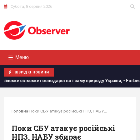
Субота, 8 серпня 2026
Меню
ШВИДКІ НОВИНИ
е господарство і саму природу України, - Forbes
США щомі
Головна
›
Поки СБУ атакує російські НПЗ, НАБУ збирає...
Поки СБУ атакує російські
НПЗ, НАБУ збирає