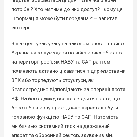
потрібні? Хто матиме до них доступ? І кому ця
інформація може бути передана?" – запитав
експерт.
Він акцентував увагу на закономірності: щойно
Україна нарощує удари по військових об'єктах
на території росії, як НАБУ та САП раптом
починають активно цікавитися підприємствами
ВПК або торпедують структури, які
безпосередньо відповідають за операції проти
РФ. На його думку, все це свідчить про те, що
боротьба з корупцією давно перестала бути
головною функцією НАБУ та САП. Натомість
ми бачимо системний тиск на державний
апарат та оборонний сектор, зауважив він.