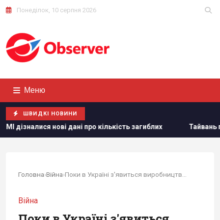
Понеділок, 10 серпня 2026
Меню
ШВИДКІ НОВИНИ
ані про кількість загиблих
Тайвань показав під час війсь
Головна
›
Війна
›
Поки в Україні з'явиться виробництво ракет...
Війна
Поки в Україні з'явиться