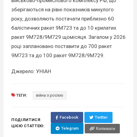
військово-промислового комплексу РФ, що
зберігаються на рівні показників минулого
року, дозволяють постачати приблизно 60
балістичних ракет 9М723 та до 10 крилатих
ракет 9М728/9M729 щомісяця. Загалом у 2026
році заплановано поставити до 700 ракет
9М723 та до 100 ракет 9М728/9M729.
Джерело: УНІАН
ТЕГИ:
війна з росією
Facebook
Twitter
ПОДІЛИТИСЯ
ЦІЄЮ СТАТТЕЮ:
Telegram
Копіювати