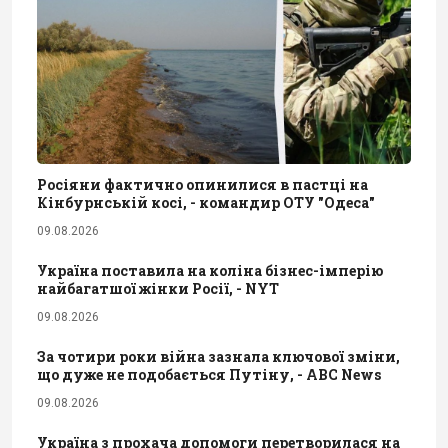
Росіяни фактично опинилися в пастці на
Кінбурнській косі, - командир ОТУ "Одеса"
09.08.2026
Україна поставила на коліна бізнес-імперію
найбагатшої жінки Росії, - NYT
09.08.2026
За чотири роки війна зазнала ключової зміни,
що дуже не подобається Путіну, - ABC News
09.08.2026
Україна з прохача допомоги перетворилася на