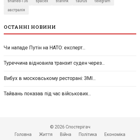
shahed-136
spacex
starlink
taurus
telegram
австралія
ОСТАННІ НОВИНИ
Чи нападе Путін на НАТО: експерт...
Туреччина відновила транзит суден через...
Вибух в московському ресторані: ЗМІ...
Тайвань показав під час військових...
© 2026 Спостерігач
Головна
Життя
Війна
Політика
Економіка