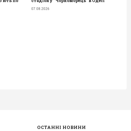
бʼють по
стадіону "Чорноморець" в Одесі
07.08.2026
ОСТАННІ НОВИНИ