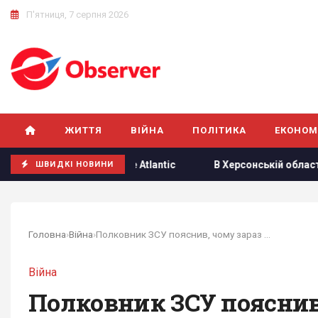
П'ятниця, 7 серпня 2026
ЖИТТЯ
ВІЙНА
ПОЛІТИКА
ЕКОНОМ
захлинувся, - The Atlantic
В Херсонській області уражен
ШВИДКІ НОВИНИ
Головна
›
Війна
›
Полковник ЗСУ пояснив, чому зараз збільшилася...
Війна
Полковник ЗСУ пояснив