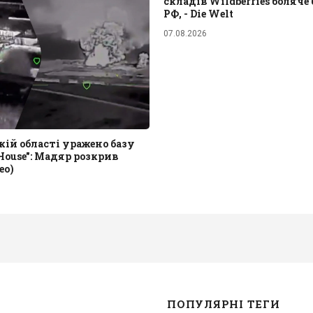
складів Wildberries боляче 
РФ, - Die Welt
07.08.2026
кій області уражено базу
House": Мадяр розкрив
ео)
ПОПУЛЯРНІ ТЕГИ