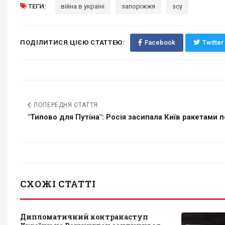
ТЕГИ:
війна в україні
запоріжжя
зсу
ПОДІЛИТИСЯ ЦІЄЮ СТАТТЕЮ:
Facebook
Twitter
ПОПЕРЕДНЯ СТАТТЯ
"Типово для Путіна": Росія засипала Київ ракетами п
СХОЖІ СТАТТІ
Дипломатичний контранаступ