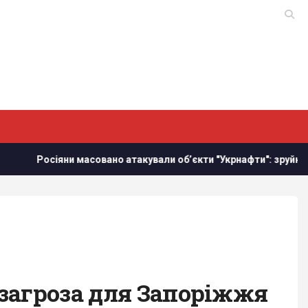
Росіяни масовано атакували обʼєкти "Укрнафти": зруйновано к
загроза для Запоріжжя