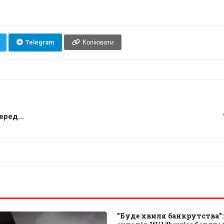
Telegram
Копіювати
еред...
"Буде хвиля банкрутства":