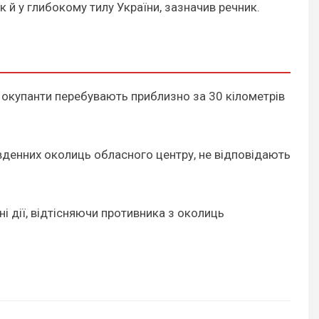
к й у глибокому тилу України, зазначив речник.
і окупанти перебувають приблизно за 30 кілометрів
південних околиць обласного центру, не відповідають
і дії, відтісняючи противника з околиць