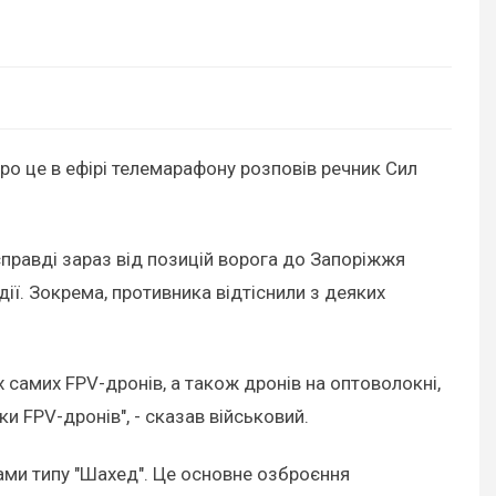
Про це в ефірі телемарафону розповів речник Сил
справді зараз від позицій ворога до Запоріжжя
ії. Зокрема, противника відтіснили з деяких
 самих FPV-дронів, а також дронів на оптоволокні,
ки FPV-дронів", - сказав військовий.
нами типу "Шахед". Це основне озброєння