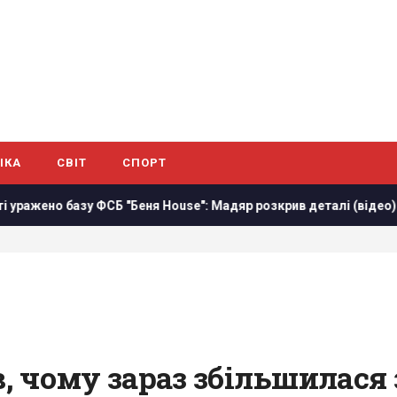
ІКА
СВІТ
СПОРТ
о базу ФСБ "Беня House": Мадяр розкрив деталі (відео)
, чому зараз збільшилася 