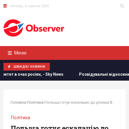
Четвер, 6 серпня 2026
Меню
ШВИДКІ НОВИНИ
іян, - Sky News
Розвідувальні відносини між США та Укра
Головна
›
Політика
›
Польща готує ескалацію до річниці Волинської...
Політика
Польща готує ескалацію до