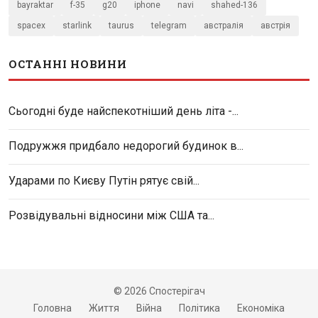
bayraktar
f-35
g20
iphone
navi
shahed-136
spacex
starlink
taurus
telegram
австралія
австрія
ОСТАННІ НОВИНИ
Сьогодні буде найспекотніший день літа -...
Подружжя придбало недорогий будинок в...
Ударами по Києву Путін рятує свій...
Розвідувальні відносини між США та...
© 2026 Спостерігач
Головна
Життя
Війна
Політика
Економіка