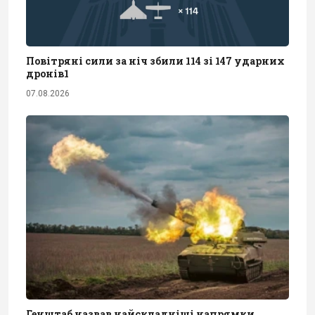
Повітряні сили за ніч збили 114 зі 147 ударних
дронів1
07.08.2026
Генштаб назвав найскладніші напрямки