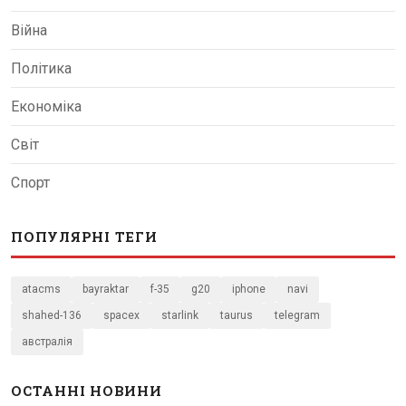
Війна
Політика
Економіка
Світ
Спорт
ПОПУЛЯРНІ ТЕГИ
atacms
bayraktar
f-35
g20
iphone
navi
shahed-136
spacex
starlink
taurus
telegram
австралія
ОСТАННІ НОВИНИ