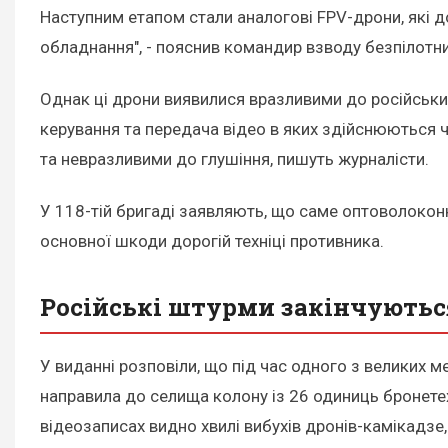
Наступним етапом стали аналогові FPV-дрони, які 
обладнання", - пояснив командир взводу безпілотни
Однак ці дрони виявилися вразливими до російських
керування та передача відео в яких здійснюються 
та невразливими до глушіння, пишуть журналісти.
У 118-тій бригаді заявляють, що саме оптоволокон
основної шкоди дорогій техніці противника.
Російські штурми закінчують
У виданні розповіли, що під час одного з великих м
направила до селища колону із 26 одиниць бронетехн
відеозаписах видно хвилі вибухів дронів-камікадзе