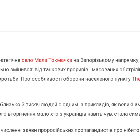
ратегічне
село Мала Токмачка
на Запорізькому напрямку,
ьно змінився: від танкових проривів і масованих обстрі
боротьби. Про особливості оборони населеного пункту
The
близько 3 тисяч людей є одним із прикладів, як великі а
о вторгнення мало хто з українців навіть чув, стала сим
численні заяви проросійських пропагандистів про нібит