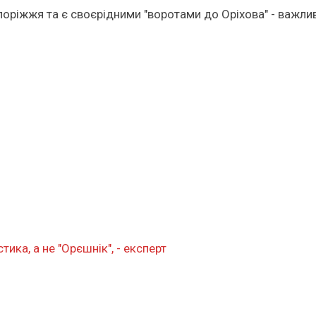
поріжжя та є своєрідними "воротами до Оріхова" - важли
ка, а не "Орєшнік", - експерт