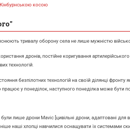
з Кінбурнською косою
ого"
ояснюють тривалу оборону села не лише мужністю військо
ористання дронів, постійне коригування артилерійського
их технологій.
ояння безпілотних технологій на своїй ділянці фронту як
о працює у понеділок, наступного понеділка може бути 
 були лише дрони Mavic [цивільні дрони, адаптовані для в
зніше наші хлопці навчилися оснащувати їх системами ски