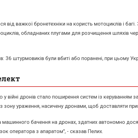
ся від важкої бронетехніки на користь мотоциклів і багі.
оциклів, обладнаних плугами для розчищення шляхів чере
 36 штурмовиків були вбиті або поранені, при цьому Украї
елект
ою у війні дронів стало поширення систем із керуванням
ез зону ураження, насичену дронами, щоб доставляти при
та машинного бачення на дронах, здатних автономно досяг
ок оператора з апаратом", - сказав Пелих.