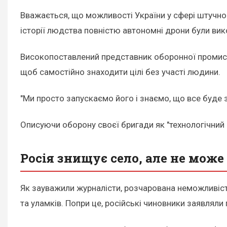
Вважається, що можливості України у сфері штучно
історії людства повністю автономні дрони були вико
Високопоставлений представник оборонної промисло
щоб самостійно знаходити цілі без участі людини.
"Ми просто запускаємо його і знаємо, що все буде 
Описуючи оборону своєї бригади як "технологічний 
Росія знищує село, але не може
Як зауважили журналісти, розчарована неможливіст
та уламків. Попри це, російські чиновники заявляли