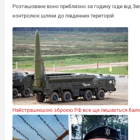
Розташоване воно приблизно за годину їзди від За
контролює шляхи до південних територій.
Найстрашнішою зброєю РФ все ще лишається балісти