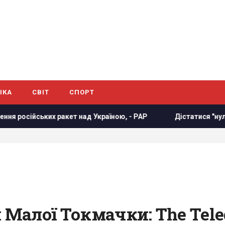
ІКА
СВІТ
СПОРТ
 ракет над Україною, - PAP
Дістатися "нуля" стає майже
 Малої Токмачки: The Tele