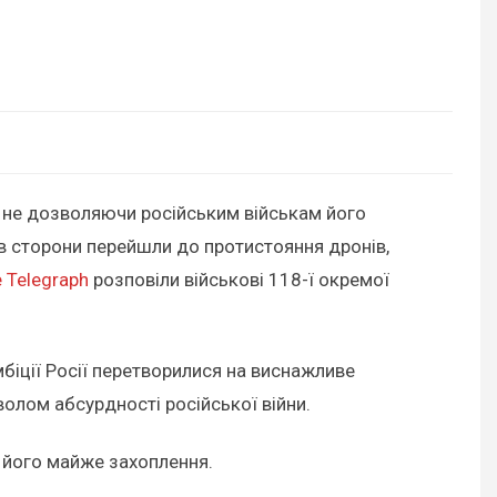
 не дозволяючи російським військам його
лів сторони перейшли до протистояння дронів,
 Telegraph
розповіли військові 118-ї окремої
мбіції Росії перетворилися на виснажливе
волом абсурдності російської війни.
о його майже захоплення.