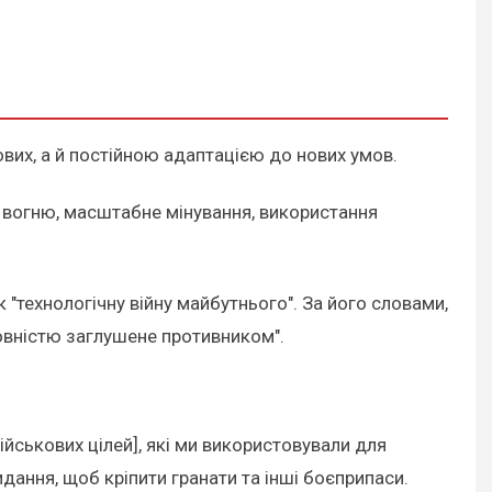
вих, а й постійною адаптацією до нових умов.
 вогню, масштабне мінування, використання
 "технологічну війну майбутнього". За його словами,
повністю заглушене противником".
ійськових цілей], які ми використовували для
дання, щоб кріпити гранати та інші боєприпаси.