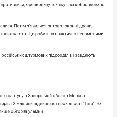
противника, броньовану техніку і легкоброньоване
алися. Потім з’явилися оптоволоконні дрони,
тових частот. Це робить їх практично непомітними
 російських штурмових підрозділів і завдають
ого наступу в Запорізькій області Москва
ерів і 2 машини підвищеної прохідності "Тигр". На
лише обгорілі уламки.