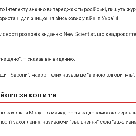
го інтелекту значно випереджають російські, пишуть жур
ристані для знищення військових у війні в Україні.
вості розповів виданню New Scientist, що квадрокоптер
знищено", – сказав він виданню.
щит Європи", майор Пелих назвав це "війною алгоритмів".
 його захопити
ю захопити Малу Токмачку, Росія за допомогою керованих
 про її захоплення, називаючи "звільнення" села "важлив