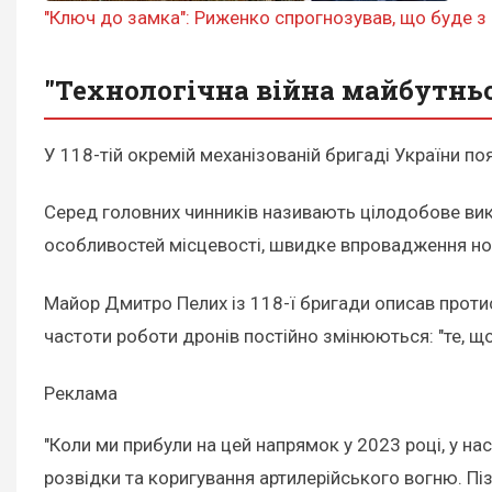
"Ключ до замка": Риженко спрогнозував, що буде 
"Технологічна війна майбутнь
У 118-тій окремій механізованій бригаді України п
Серед головних чинників називають цілодобове вик
особливостей місцевості, швидке впровадження нов
Майор Дмитро Пелих із 118-ї бригади описав протист
частоти роботи дронів постійно змінюються: "те, щ
Реклама
"Коли ми прибули на цей напрямок у 2023 році, у нас
розвідки та коригування артилерійського вогню. Пі