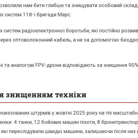
дозволили нам бити глибше та знищувати особовий склад 
х систем 118-ї бригади Марс.
 систем радіоелектронної боротьби, які постійно розвив
через оптоволоконний кабель, а не за допомогою бездро
ні та аналогові FPV-дрони відповідають за знищення 90%
ся знищенням техніки
еханізованих штурмів у жовтні 2025 року на тлі масштабн
іки: 4 танки, 12 бойових машин піхоти, 8 бронетранспорт
, які переслідували швидкі машини, залишаючи після них 