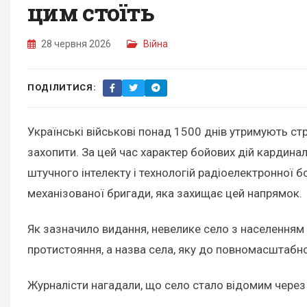
цим стоїть
28 червня 2026
Війна
ПОДІЛИТИСЯ:
Українські військові понад 1500 днів утримують ст
захопити. За цей час характер бойових дій кардинал
штучного інтелекту і технологій радіоелектронної 
механізованої бригади, яка захищає цей напрямок.
Як зазначило видання, невелике село з населенням 
протистояння, а назва села, яку до повномасштабног
Журналісти нагадали, що село стало відомим через 