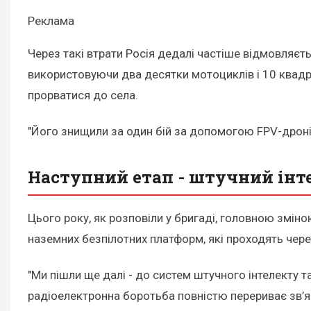
Реклама
Через такі втрати Росія дедалі частіше відмовляєть
використовуючи два десятки мотоциклів і 10 квадр
прорватися до села.
"Його знищили за один бій за допомогою FPV-дронів:
Наступний етап - штучний інт
Цього року, як розповіли у бригаді, головною змін
наземних безпілотних платформ, які проходять чер
"Ми пішли ще далі - до систем штучного інтелекту 
радіоелектронна боротьба повністю перериває зв’яз