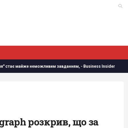
 неможливим завданням, - Business Insider
У Україні з'я
graph розкрив, що за