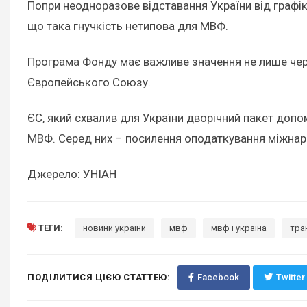
Попри неодноразове відставання України від графі
що така гнучкість нетипова для МВФ.
Програма Фонду має важливе значення не лише через
Європейського Союзу.
ЄС, який схвалив для України дворічний пакет допо
МВФ. Серед них – посилення оподаткування міжнаро
Джерело: УНІАН
ТЕГИ:
новини україни
мвф
мвф і україна
тра
ПОДІЛИТИСЯ ЦІЄЮ СТАТТЕЮ:
Facebook
Twitter