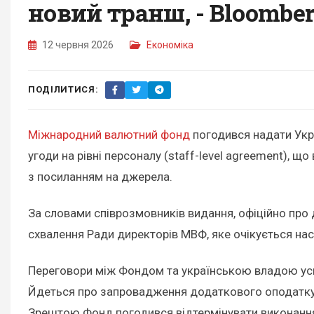
новий транш, - Bloombe
12 червня 2026
Економіка
ПОДІЛИТИСЯ:
Міжнародний валютний фонд
погодився надати Укра
угоди на рівні персоналу (staff-level agreement),
з посиланням на джерела.
За словами співрозмовників видання, офіційно пр
схвалення Ради директорів МВФ, яке очікується нас
Переговори між Фондом та українською владою ускл
Йдеться про запровадження додаткового оподаткув
Зрештою Фонд погодився відтермінувати виконання