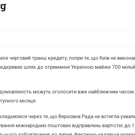
rg
їні черговий транш кредиту, попри те, що Київ не викон
 що відкриває шлях до отримання Україною майже 700 міль
о домовленість можуть оголосити вже найближчим часом.
тупного місяця.
аднилися через те, що Верховна Рада не встигла ухвал
ання міжнародних поштових відправлень вартістю до 1
 цього зобов’язання до липня, фактично надавши украї