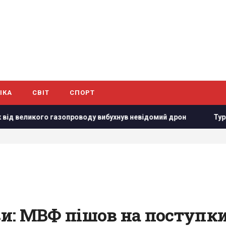
ІКА
СВІТ
СПОРТ
еликого газопроводу вибухнув невідомий дрон
Туреччина 
: МВФ пішов на поступки 