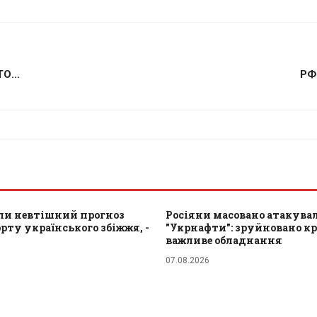
О...
РФ 
ли невтішний прогноз
Росіяни масовано атакувал
рту українського збіжжя, -
"Укрнафти": зруйновано к
важливе обладнання
07.08.2026