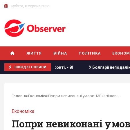
Субота, 8 серпня 2026
ЖИТТЯ
ВІЙНА
ПОЛІТИКА
ЕКОНОМ
для виживання на фронті, - BI
У Болгарії неподалік від в
ШВИДКІ НОВИНИ
Головна
›
Економіка
›
Попри невиконані умови: МВФ пішов на поступки...
Економіка
Попри невиконані умови