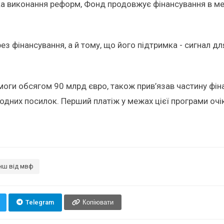
ка виконання реформ, Фонд продовжує фінансування в ме
 фінансування, а й тому, що його підтримка - сигнал д
моги обсягом 90 млрд євро, також прив’язав частину фі
дних посилок. Перший платіж у межах цієї програми очі
нш від мвф
Telegram
Копіювати