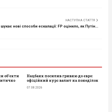
НАСТУПНА СТАТТЯ
шукає нові способи ескалації: FP оцінило, як Путін...
и обʼєкти
Нацбанк посилив гривню до євро:
ритично
офіційний курс валют на понеділок
07.08.2026