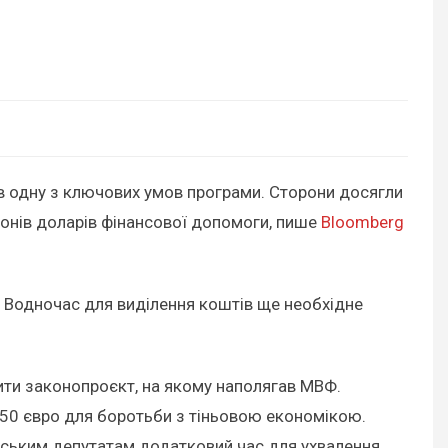
ав одну з ключових умов програми. Сторони досягли
йонів доларів фінансової допомоги, пише
Bloomberg
 Водночас для виділення коштів ще необхідне
ити законопроєкт, на якому наполягав МВФ.
50 євро для боротьби з тіньовою економікою.
нським депутатам додатковий час для ухвалення