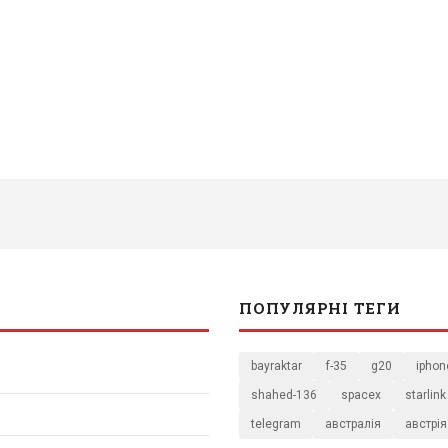
ПОПУЛЯРНІ ТЕГИ
bayraktar
f-35
g20
iphon
shahed-136
spacex
starlink
telegram
австралія
австрія