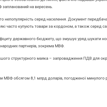
Ф запланований на вересень.
ого непопулярність серед населення. Документ передба
, які часто купують товари за кордоном, а також серед с
ефіциту державного бюджету, що змушує уряд шукати но
жнародних партнерів, зокрема МВФ.
шого структурного маяка – запровадження ПДВ для окрем
ми МВФ обсягом 8,1 млрд доларів, погодженої минулого р