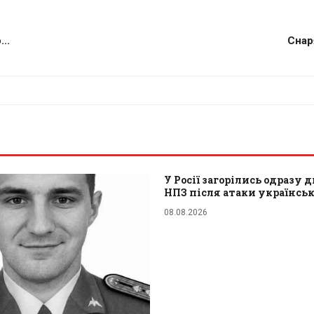
..
Снар
У Росії загорілись одразу д
НПЗ після атаки українсь
08.08.2026