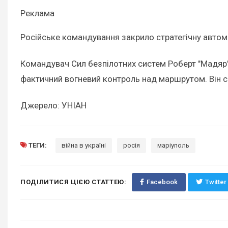
Реклама
Російське командування закрило стратегічну автома
Командувач Сил безпілотних систем Роберт "Мадяр" 
фактичний вогневий контроль над маршрутом. Він ск
Джерело: УНІАН
ТЕГИ:
війна в україні
росія
маріуполь
ПОДІЛИТИСЯ ЦІЄЮ СТАТТЕЮ:
Facebook
Twitter