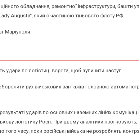
аційного обладнання, ремонтної інфраструктури, башти у
Lady Augusta", який є частиною тіньового флоту РФ.
рт Маріуполя
ь удари по логістиці ворога, щоб зупинити наступ.
боронити рух військових вантажів головною автомагістр
 результаті ударів по основних наземних лініях комунікацій
ськову логістику Росії. При цьому аналітики прогнозую
о того часу, поки російські війська не розроблять контр