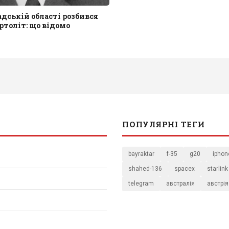
адській області розбився
ртоліт: що відомо
ПОПУЛЯРНІ ТЕГИ
bayraktar
f-35
g20
iphon
shahed-136
spacex
starlink
telegram
австралія
австрія