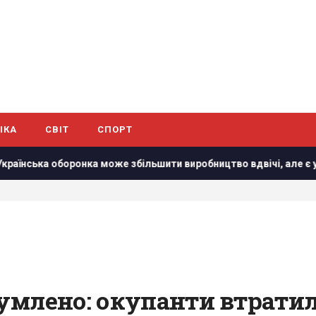
ІКА
СВІТ
СПОРТ
а оборонка може збільшити виробництво вдвічі, але є умова
умлено: окупанти втрати