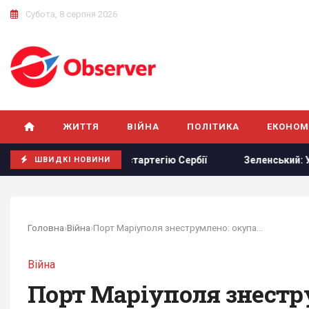
Субота, 8 серпня 2026
ЖИТТЯ
ВІЙНА
ПОЛІТИКА
ЕКОНОМ
озкрив приховану стартегію Сербії
Зеленський: Українськ
ШВИДКІ НОВИНИ
Головна
›
Війна
›
Порт Маріуполя знеструмлено: окупанти втратили...
Війна
Порт Маріуполя знестр