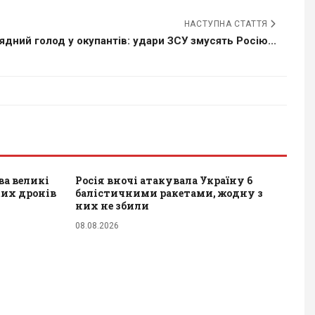
НАСТУПНА СТАТТЯ
ядний голод у окупантів: удари ЗСУ змусять Росію...
ва великі
Росія вночі атакувала Україну 6
ких дронів
балістичними ракетами, жодну з
них не збили
08.08.2026