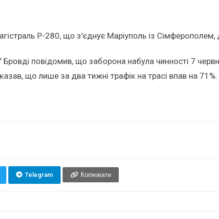
гістраль Р-280, що з'єднує Маріуполь із Сімферополем, д
Бровді повідомив, що заборона набула чинності 7 червня 
азав, що лише за два тижні трафік на трасі впав на 71%.
Telegram
Копіювати