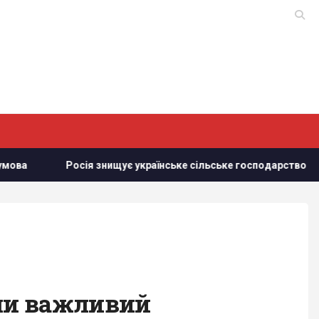
Росія знищує українське сільське господарство і саму приро
ли важливий