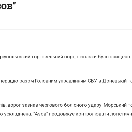
зов"
упольський торговельний порт, оскільки було знищено й
операцію разом Головним управлінням СБУ в Донецькій та
лів, ворог зазнав чергового болісного удару. Морський т
во ускладнена. "Азов" продовжує контролювати логістичні