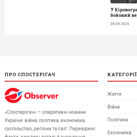
У Кіровогр
бойовий ве
08.08.2026
ПРО СПОСТЕРІГАЧ
КАТЕГОРІЇ
Життя
Війна
«Спостерігач» — оперативні новини
Політика
України: війна, політика, економіка,
суспільство, регіони та світ. Перевірені
Економіка
факти, важливі деталі й оновлення