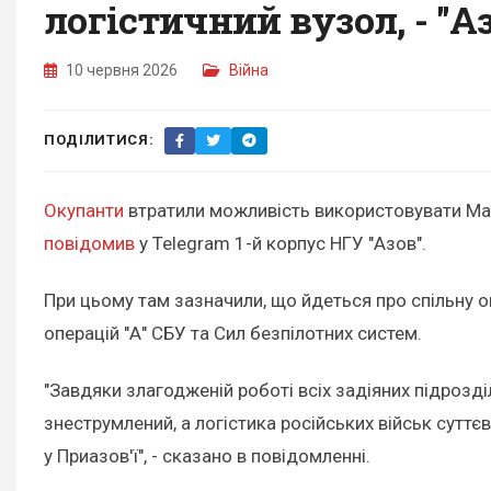
логістичний вузол, - "А
10 червня 2026
Війна
ПОДІЛИТИСЯ:
Окупанти
втратили можливість використовувати Марі
повідомив
у Telegram 1-й корпус НГУ "Азов".
При цьому там зазначили, що йдеться про спільну 
операцій "А" СБУ та Сил безпілотних систем.
"Завдяки злагодженій роботі всіх задіяних підрозді
знеструмлений, а логістика російських військ суттє
у Приазов'ї", - сказано в повідомленні.