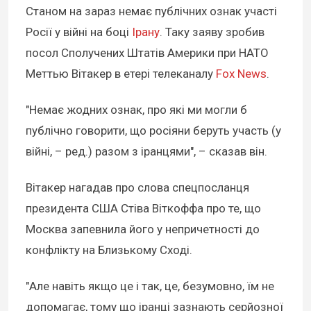
Станом на зараз немає публічних ознак участі
Росії у війні на боці
Ірану
. Таку заяву зробив
посол Сполучених Штатів Америки при НАТО
Меттью Вітакер в етері телеканалу
Fox News
.
"Немає жодних ознак, про які ми могли б
публічно говорити, що росіяни беруть участь (у
війні, – ред.) разом з іранцями", – сказав він.
Вітакер нагадав про слова спецпосланця
президента США Стіва Віткоффа про те, що
Москва запевнила його у непричетності до
конфлікту на Близькому Сході.
"Але навіть якщо це і так, це, безумовно, їм не
допомагає, тому що іранці зазнають серйозної