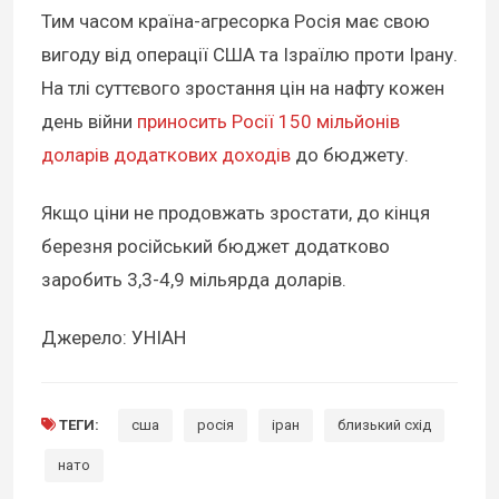
Тим часом країна-агресорка Росія має свою
вигоду від операції США та Ізраїлю проти Ірану.
На тлі суттєвого зростання цін на нафту кожен
день війни
приносить Росії 150 мільйонів
доларів додаткових доходів
до бюджету.
Якщо ціни не продовжать зростати, до кінця
березня російський бюджет додатково
заробить 3,3-4,9 мільярда доларів.
Джерело: УНІАН
ТЕГИ:
сша
росія
іран
близький схід
нато