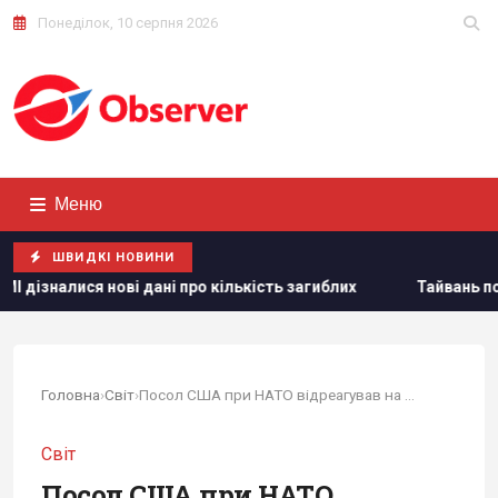
Понеділок, 10 серпня 2026
Меню
ШВИДКІ НОВИНИ
ро кількість загиблих
Тайвань показав під час військови
Головна
›
Світ
›
Посол США при НАТО відреагував на імовірну...
Світ
Посол США при НАТО