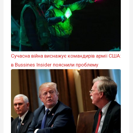
Сучасна війна виснажує командирів армії США:
в Bussines Insider пояснили проблему