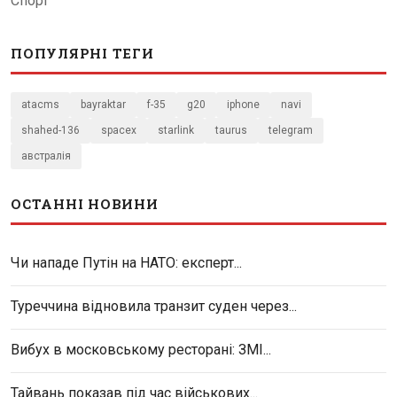
Спорт
ПОПУЛЯРНІ ТЕГИ
atacms
bayraktar
f-35
g20
iphone
navi
shahed-136
spacex
starlink
taurus
telegram
австралія
ОСТАННІ НОВИНИ
Чи нападе Путін на НАТО: експерт...
Туреччина відновила транзит суден через...
Вибух в московському ресторані: ЗМІ...
Тайвань показав під час військових...