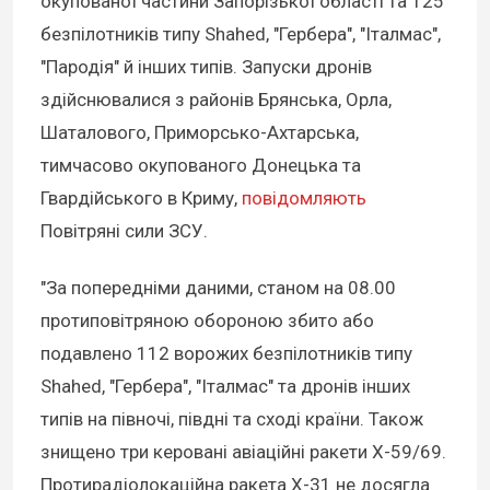
окупованої частини Запорізької області та 125
безпілотників типу Shahed, "Гербера", "Італмас",
"Пародія" й інших типів. Запуски дронів
здійснювалися з районів Брянська, Орла,
Шаталового, Приморсько-Ахтарська,
тимчасово окупованого Донецька та
Гвардійського в Криму,
повідомляють
Повітряні сили ЗСУ.
"За попередніми даними, станом на 08.00
протиповітряною обороною збито або
подавлено 112 ворожих безпілотників типу
Shahed, "Гербера", "Італмас" та дронів інших
типів на півночі, півдні та сході країни. Також
знищено три керовані авіаційні ракети Х-59/69.
Протирадіолокаційна ракета Х-31 не досягла