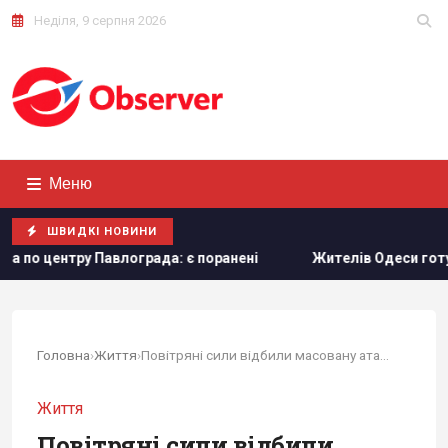
Неділя, 9 серпня 2026
Меню
ШВИДКІ НОВИНИ
рада: є поранені
Жителів Одеси готують до захисту міст
Головна
›
Життя
›
Повітряні сили відбили масовану атаку дронів і ракет РФ
Життя
Повітряні сили відбили