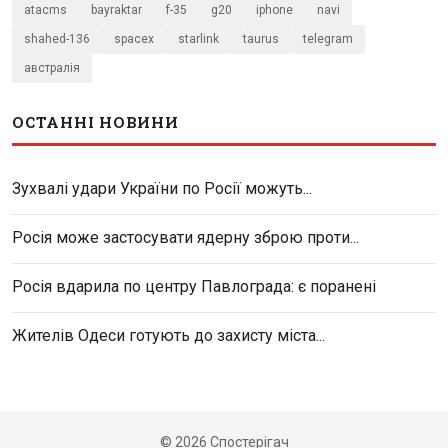
atacms
bayraktar
f-35
g20
iphone
navi
shahed-136
spacex
starlink
taurus
telegram
австралія
ОСТАННІ НОВИНИ
Зухвалі удари України по Росії можуть...
Росія може застосувати ядерну зброю проти...
Росія вдарила по центру Павлограда: є поранені
Жителів Одеси готують до захисту міста...
© 2026 Спостерігач