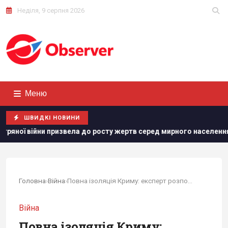
Неділя, 9 серпня 2026
Меню
ШВИДКІ НОВИНИ
призвела до росту жертв серед мирного населення України, – CN
Головна
›
Війна
›
Повна ізоляція Криму: експерт розповів, що...
Війна
Повна ізоляція Криму: