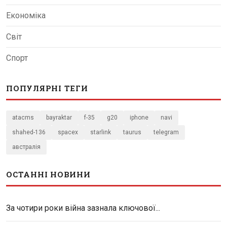
Економіка
Світ
Спорт
ПОПУЛЯРНІ ТЕГИ
atacms
bayraktar
f-35
g20
iphone
navi
shahed-136
spacex
starlink
taurus
telegram
австралія
ОСТАННІ НОВИНИ
За чотири роки війна зазнала ключової...