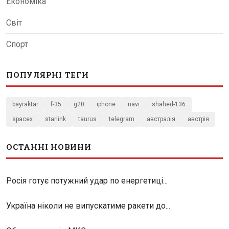
Економіка
Світ
Спорт
ПОПУЛЯРНІ ТЕГИ
bayraktar
f-35
g20
iphone
navi
shahed-136
spacex
starlink
taurus
telegram
австралія
австрія
ОСТАННІ НОВИНИ
Росія готує потужний удар по енергетиці...
Україна ніколи не випускатиме ракети до...