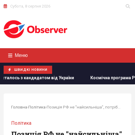
Субота, 8 серпня 2026
Меню
ШВИДКІ НОВИНИ
від України
Космічна програма Росії залежить від Китаю
Головна
›
Політика
›
Позиція РФ не "найсильніша", потрібно посилити...
Політика
Позиція РФ не "найсильніша",