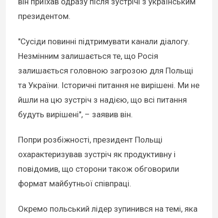
він приїхав одразу після зустрічі з українським
президентом.
"Сусіди повинні підтримувати канали діалогу.
Незмінним залишається те, що Росія
залишається головною загрозою для Польщі
та України. Історичні питання не вирішені. Ми не
йшли на цю зустріч з надією, що всі питання
будуть вирішені", – заявив він.
Попри розбіжності, президент Польщі
охарактеризував зустріч як продуктивну і
повідомив, що сторони також обговорили
формат майбутньої співпраці.
Окремо польський лідер зупинився на темі, яка