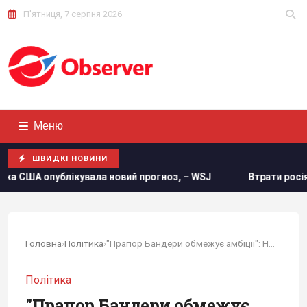
П'ятниця, 7 серпня 2026
Меню
ШВИДКІ НОВИНИ
кувала новий прогноз, – WSJ
Втрати росіян в Україні сяг
Головна
›
Політика
›
"Прапор Бандери обмежує амбіції": Навроцький...
Політика
"Прапор Бандери обмежує