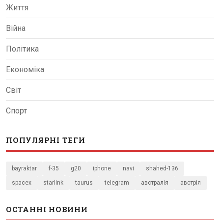
Життя
Війна
Політика
Економіка
Світ
Спорт
ПОПУЛЯРНІ ТЕГИ
bayraktar
f-35
g20
iphone
navi
shahed-136
spacex
starlink
taurus
telegram
австралія
австрія
ОСТАННІ НОВИНИ