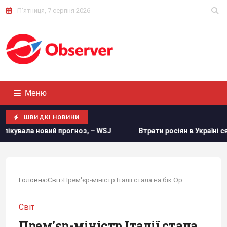
П'ятниця, 7 серпня 2026
Меню
ШВИДКІ НОВИНИ
, – WSJ
Втрати росіян в Україні сягнули нової психологіч
Головна
›
Світ
›
Прем'єр-міністр Італії стала на бік Орбана у...
Світ
Прем'єр-міністр Італії стала