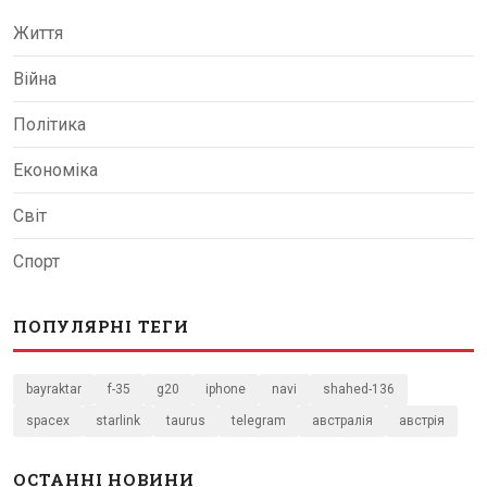
Життя
Війна
Політика
Економіка
Світ
Спорт
ПОПУЛЯРНІ ТЕГИ
bayraktar
f-35
g20
iphone
navi
shahed-136
spacex
starlink
taurus
telegram
австралія
австрія
ОСТАННІ НОВИНИ