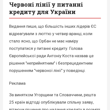
Червоні лінії у питанні
кредиту для України
Видання пише, що більшість інших лідерів ЄС
відреагували з люттю у четвер вранці, коли
стало ясно, що Орбан не має наміру
поступатися у питанні кредиту. Голова
Європейської ради Антоніу Коста назвав це
рішення "неприйнятним" і безпрецедентним
порушенням "червоної лінії" у поведінці.
Реклама
За винятком Угорщини та Словаччини, решта
25 країн відтоді опублікували спільну заяву,
вітаючи рішення про надання кредиту в розмірі