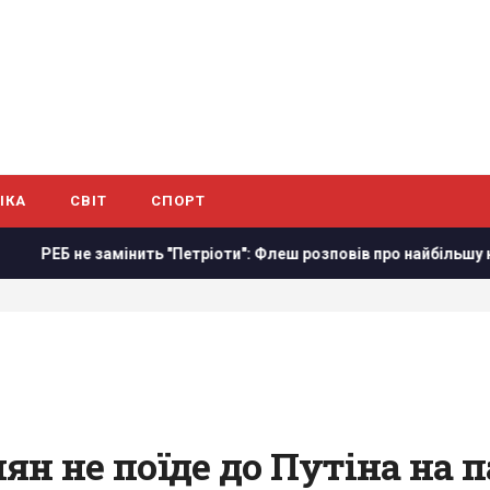
ІКА
СВІТ
СПОРТ
амінить "Петріоти": Флеш розповів про найбільшу небезпеку
ян не поїде до Путіна на 