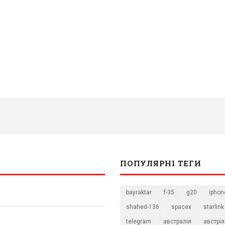
ПОПУЛЯРНІ ТЕГИ
bayraktar
f-35
g20
iphon
shahed-136
spacex
starlink
telegram
австралія
австрія