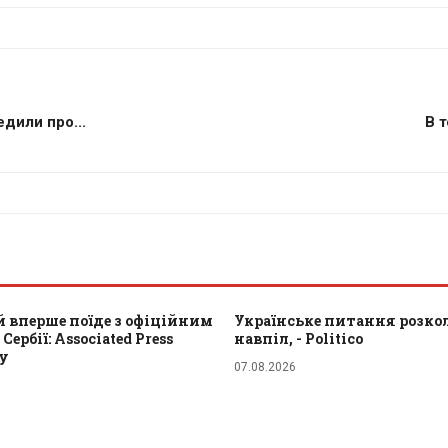
дили про...
В т
 вперше поїде з офіційним
Українське питання розкол
Сербії: Associated Press
навпіл, - Politico
ту
07.08.2026