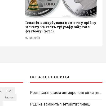
Іспанія викарбувала пам'ятну срібну
монету на честь тріумфу збірної з
футболу (фото)
07.08.2026
ОСТАННІ НОВИНИ
e
navi
Росія встановила антидронові сітки на...
taurus
РЕБ не замінить "Петріоти": Флеш