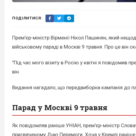
ПОДІЛИТИСЯ:
Прем'єр-міністр Вірменії Нікол Пашинян, який нещо
військовому параді в Москві 9 травня. Про це він с
"Під час мого візиту в Росію у квітні я повідомив п
він.
Видання нагадало, що передвиборна кампанія до пар
Парад у Москві 9 травня
Як повідомляв раніше УНІАН, прем'єр-міністр Слов
присвяченому Дню Перемоги. Хоча у Кремлі раніш