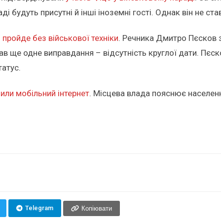
і будуть присутні й інші іноземні гості. Однак він не ста
 пройде без військової техніки
. Речника Дмитро Пєсков 
вав ще одне виправдання – відсутність круглої дати. Пєск
татус.
или мобільний інтернет
. Місцева влада пояснює населенн
Telegram
Копіювати