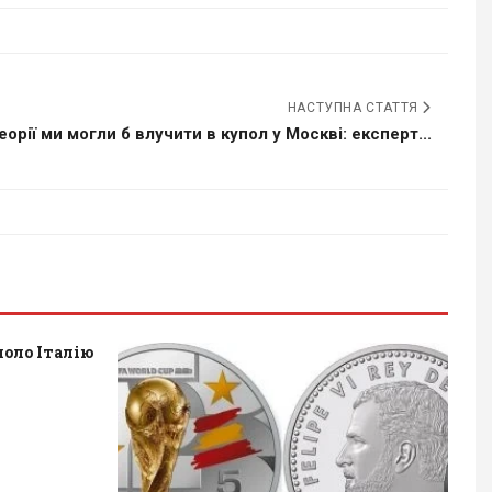
НАСТУПНА СТАТТЯ
еорії ми могли б влучити в купол у Москві: експерт...
оло Італію