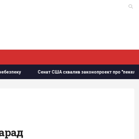
Сенат США схвалив законопроект про "пекельні санкції" про
парад