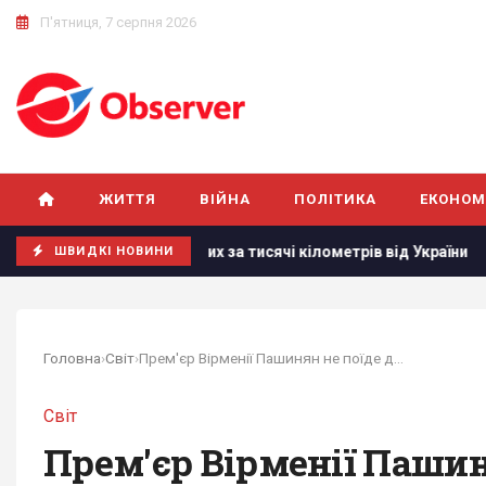
П'ятниця, 7 серпня 2026
ЖИТТЯ
ВІЙНА
ПОЛІТИКА
ЕКОНОМ
, розташованих за тисячі кілометрів від України
РЕБ не з
ШВИДКІ НОВИНИ
Головна
›
Світ
›
Прем'єр Вірменії Пашинян не поїде до Путіна на парад
Світ
Прем'єр Вірменії Пашин