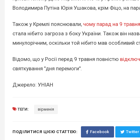
Володимира Путіна Юрія Ушакова, крім Фіцо, на парад
Також у Кремлі пояснювали,
чому парад на 9 травня
стала нібито загроза з боку України. Також він наз
минулорічним, оскільки той нібито мав особливий с
Відомо, що у Росії перед 9 травня повністю
відключ
святкування "дня перемоги".
Джерело: УНІАН
ТЕГИ:
вірменія
ПОДІЛИТИСЯ ЦІЄЮ СТАТТЕЮ:
Facebook
Twitter