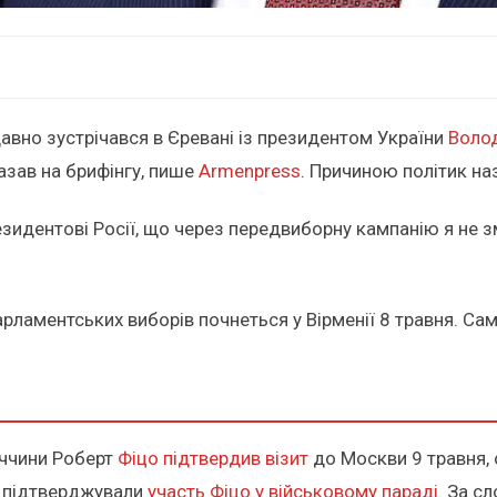
давно зустрічався в Єревані із президентом України
Воло
казав на брифінгу, пише
Armenpress
. Причиною політик на
резидентові Росії, що через передвиборну кампанію я не з
ламентських виборів почнеться у Вірменії 8 травня. Сам
аччини Роберт
Фіцо підтвердив візит
до Москви 9 травня, о
е підтверджували
участь Фіцо у військовому параді
. За с