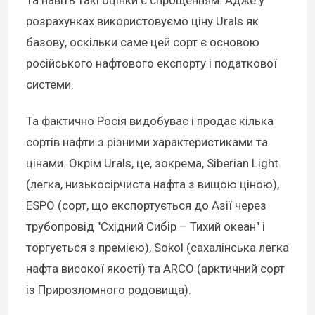
Та навіть такі оцінки є спрощенням. Адже у
розрахунках використовуємо ціну Urals як
базову, оскільки саме цей сорт є основою
російського нафтового експорту і податкової
системи.
Та фактично Росія видобуває і продає кілька
сортів нафти з різними характеристиками та
цінами. Окрім Urals, це, зокрема, Siberian Light
(легка, низькосірчиста нафта з вищою ціною),
ESPO (сорт, що експортується до Азії через
трубопровід "Східний Сибір – Тихий океан" і
торгується з премією), Sokol (сахалінська легка
нафта високої якості) та ARCO (арктичний сорт
із Прирозломного родовища).