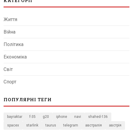
КАТЕГОРІЇ
Життя
Війна
Політика
Економіка
Світ
Спорт
ПОПУЛЯРНІ ТЕГИ
bayraktar
f-35
g20
iphone
navi
shahed-136
spacex
starlink
taurus
telegram
австралія
австрія