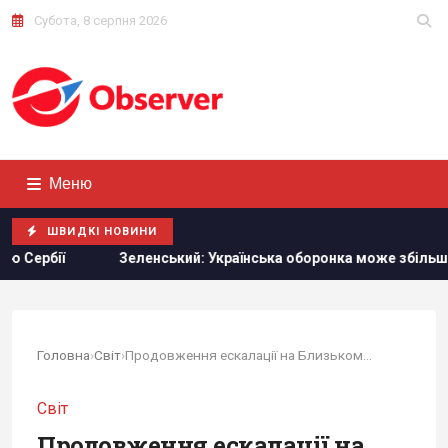
Субота, 8 серпня 2026
Меню
ШВИДКІ НОВИНИ
й: Українська оборонка може збільшити виробництво вдвічі, але
Головна
›
Світ
›
Продовження ескалації на Близькому Сході: чому...
Світ
Продовження ескалації на