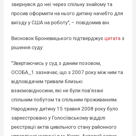
звернувся до неї через спільну знайому та
просив оформити на нього дитину начебто для
виїзду у США на роботу", – повідомив він.
Висновок Броневицького підтверджує
цитата
з
рішення суду:
"Звертаючись у суд з даним позовом,
ОСОБА_1 зазначає, що з 2007 року між ним та
відповідачем тривали близькі
взаємовідносини, які не були повʼязані
спільним побутом та спільним проживанням.
Народжену дитину 15 травня 2008 року було
зареєстровано у Голосіївському відділі
реєстрації актів цивільного стану районного
управління юстиції в м. Києві. Актовий запис