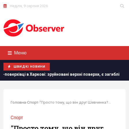
Неділя, 9 серпня 2026
Меню
ШВИДКІ НОВИНИ
вані верхні поверхи, є загиблі
Росія завдала по Одесі м
Головна
›
Спорт
›
"Просто тому, що він друг Шевченка?", –...
Спорт
"Просто тому, що він друг