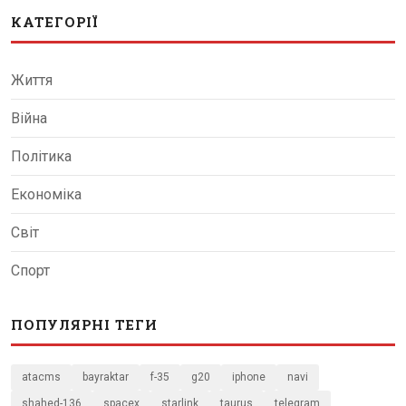
КАТЕГОРІЇ
Життя
Війна
Політика
Економіка
Світ
Спорт
ПОПУЛЯРНІ ТЕГИ
atacms
bayraktar
f-35
g20
iphone
navi
shahed-136
spacex
starlink
taurus
telegram