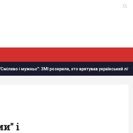
ьо": ЗМІ розкрили, хто врятував український літак від дрона в 
и" і