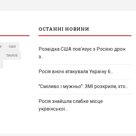
ОСТАННІ НОВИНИ
e
navi
Розвідка США пов’язує з Росією дрон
taurus
з...
Росія вночі атакувала Україну 6...
"Сміливо і мужньо": ЗМІ розкрили, хто...
Росія знайшла слабке місце
української...