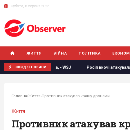
Субота, 8 серпня 2026
ЖИТТЯ
ВІЙНА
ПОЛІТИКА
ЕКОНОМ
рту Лейпцига, - WSJ
Росія вночі атакувала Україну 6 бал
ШВИДКІ НОВИНИ
Головна
›
Життя
›
Противник атакував країну дронами,...
Життя
Противник атакував кра