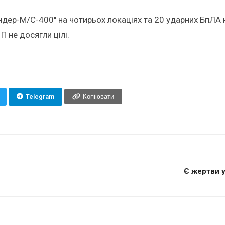
ндер-М/С-400" на чотирьох локаціях та 20 ударних БпЛА н
П не досягли цілі.
Telegram
Копіювати
Є жертви у