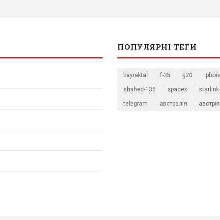
ПОПУЛЯРНІ ТЕГИ
bayraktar
f-35
g20
iphon
shahed-136
spacex
starlink
telegram
австралія
австрія