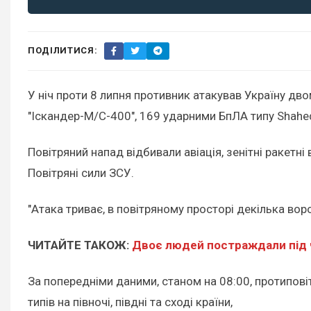
ПОДІЛИТИСЯ:
У ніч проти 8 липня противник атакував Україну дв
"Іскандер-М/С-400", 169 ударними БпЛА типу Shahed (
Повітряний напад відбивали авіація, зенітні ракетні
Повітряні сили ЗСУ.
"Атака триває, в повітряному просторі декілька во
ЧИТАЙТЕ ТАКОЖ:
Двоє людей постраждали під ча
За попередніми даними, станом на 08:00, протипові
типів на півночі, півдні та сході країни,