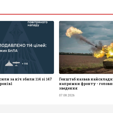
или за ніч збили 114 зі 147
Генштаб назвав найскладн
ронів1
напрямки фронту - головне
зведення
07.08.2026