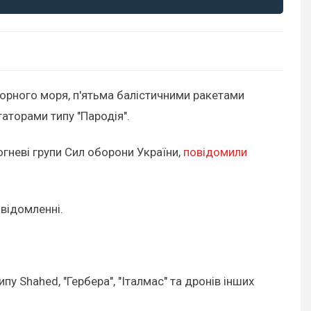
Чорного моря, п'ятьма балістичними ракетами
таторами типу "Пародія".
вогневі групи Сил оборони України,
повідомили
овідомленні.
 Shahed, "Гербера", "Італмас" та дронів інших