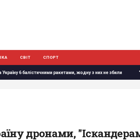
ІКА
СВІТ
СПОРТ
істичними ракетами, жодну з них не збили
"Сміливо і мужн
їну дронами, "Іскандерам