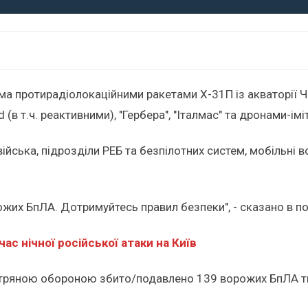
ома протирадіолокаційними ракетами Х-31П із акваторії 
в т.ч. реактивними), "Гербера", "Італмас" та дронами-імі
 війська, підрозділи РЕБ та безпілотних систем, мобільні 
рожих БпЛА. Дотримуйтесь правил безпеки", - сказано в п
с нічної російської атаки на Київ
тряною обороною збито/подавлено 139 ворожих БпЛА типу