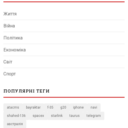
Життя
Війна
Політика
Економіка
Світ
Спорт
ПОПУЛЯРНІ ТЕГИ
atacms
bayraktar
f-35
g20
iphone
navi
shahed-136
spacex
starlink
taurus
telegram
австралія