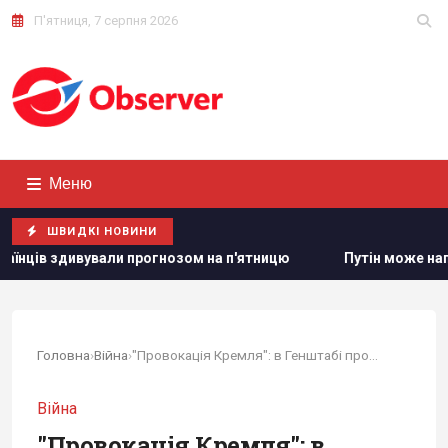
П'ятниця, 7 серпня 2026
Меню
ШВИДКІ НОВИНИ
и прогнозом на п'ятницю
Путін може напасти на НАТО вже
Головна
›
Війна
›
"Провокація Кремля": в Генштабі прокоментували...
Війна
"Провокація Кремля": в