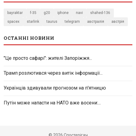
bayraktar
f-35
g20
iphone
navi
shahed-136
spacex
starlink
taurus
telegram
австралія
австрія
ОСТАННІ НОВИНИ
"Це просто сафарі": жителі Запоріжжя...
Трамп розлютився через витік інформації...
Українців здивували прогнозом на п'ятницю
Путін може напасти на НАТО вже восени:...
© 2026 Спостерігач