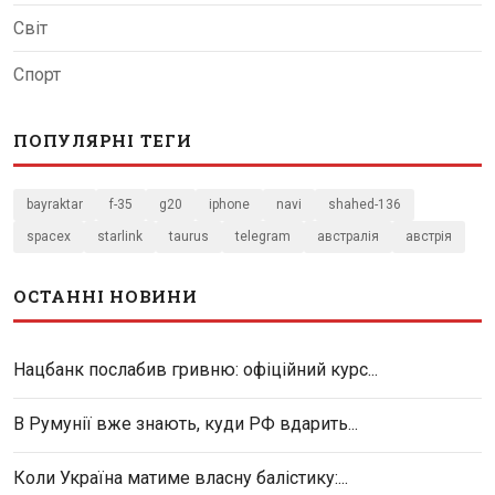
Світ
Спорт
ПОПУЛЯРНІ ТЕГИ
bayraktar
f-35
g20
iphone
navi
shahed-136
spacex
starlink
taurus
telegram
австралія
австрія
ОСТАННІ НОВИНИ
Нацбанк послабив гривню: офіційний курс...
В Румунії вже знають, куди РФ вдарить...
Коли Україна матиме власну балістику:...