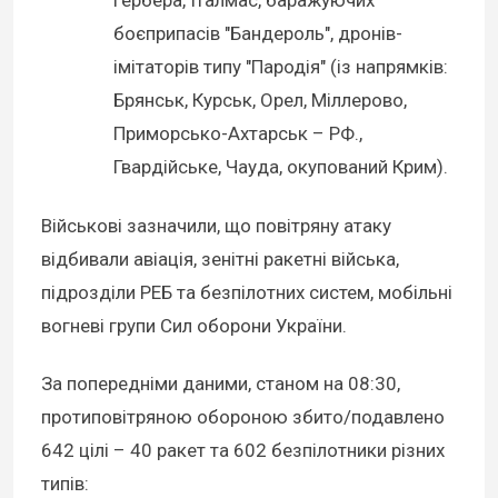
Гербера, Італмас, баражуючих
боєприпасів "Бандероль", дронів-
імітаторів типу "Пародія" (із напрямків:
Брянськ, Курськ, Орел, Міллерово,
Приморсько-Ахтарськ – РФ.,
Гвардійське, Чауда, окупований Крим).
Військові зазначили, що повітряну атаку
відбивали авіація, зенітні ракетні війська,
підрозділи РЕБ та безпілотних систем, мобільні
вогневі групи Сил оборони України.
За попередніми даними, станом на 08:30,
протиповітряною обороною збито/подавлено
642 цілі – 40 ракет та 602 безпілотники різних
типів: