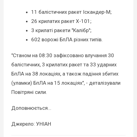
11 балістичних ракет Іскандер-М;
26 крилатих ракет Х-101;
3 крилаті ракети "Калібр";
602 ворожі БпЛА різних типів.
"Станом на 08:30 зафіксовано влучання 30
балістичних, 3 крилатих ракет та 33 ударних
БпЛА на 38 локаціях, а також падіння збитих
(уламки) БпЛА на 15 локаціях", - деталізували
Повітряні сили.
Доповнюється...
Джерело: УНІАН