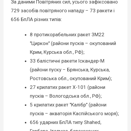
За даними Повітряних сил, усього зафіксовано
729 засобів повітряного нападу – 73 ракети і
656 БпЛА різних типів:
8 протикорабельних ракет 3М22
"Циркон" (райони пусків – окупований
Крим, Курська обл., РФ);
33 балістичні ракети Іскандер-М
(райони пуску – Брянська, Курська,
Ростовська обл., окупований Крим);
27 крилатих ракет Х-101 (райони
пусків – Вологодська обл., РФ);
5 крилатих ракет "Калібр" (райони
пусків – акваторія Каспійського моря);
656 ударних БпЛА типу Shahed,