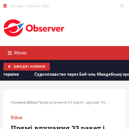
Четвер, 6 серпня 2026
Меню
ШВИДКІ НОВИНИ
плавство через Баб-ель-Мандебську протоку майже повністю з
Головна
›
Війна
›
Прямі влучання 33 ракет і дронів: Повітряні...
Війна
Прямі влучання 33 ракет і