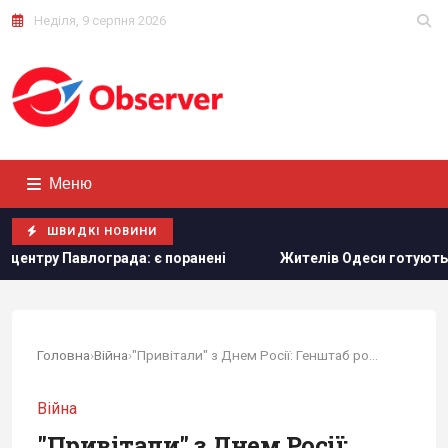
Неділя, 9 серпня 2026
Меню
ШВИДКІ НОВИНИ
анені
Жителів Одеси готують до захисту міста від росі
Головна
›
Війна
›
"Привітали" з Днем Росії: Генштаб розкрив...
Війна
"Привітали" з Днем Росії: