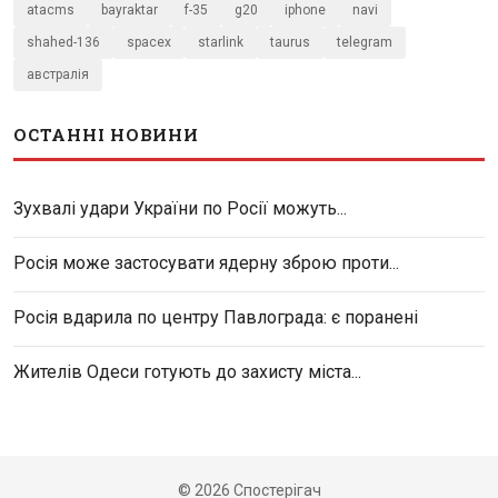
atacms
bayraktar
f-35
g20
iphone
navi
shahed-136
spacex
starlink
taurus
telegram
австралія
ОСТАННІ НОВИНИ
Зухвалі удари України по Росії можуть...
Росія може застосувати ядерну зброю проти...
Росія вдарила по центру Павлограда: є поранені
Жителів Одеси готують до захисту міста...
© 2026 Спостерігач